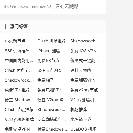
速蛙云跑路
萌喵加速 Nirvana
萌喵加速机场
热门标签
小火箭节点
Clash 机场推荐
Shadowsocks 付费节点
SSR机场推荐
iPhone 翻墙代理软件
免费 iOS VPN
中国国内能用的翻墙VPN推荐
免费SS节点
傻瓜式一键翻墙VPN客户端
Clash 付费节点购买
SSR节点购买
速蛙云跑路
Shadowrocket 地址
免费梯子
免费翻墙VPN
免费VPN推荐
免费电脑VPN
免费v2ray节点
便宜 Shadowsocks 购买
便宜 V2ray 购买
V2ray翻墙机场推荐
Clash 节点推荐
Shadowrocket 付费节点
机场推荐
V2ray 机场推荐
安卓翻墙软件下载
小火箭下载
免费安卓VPN
付费Shadowsocks推荐
GLaDOS 机场