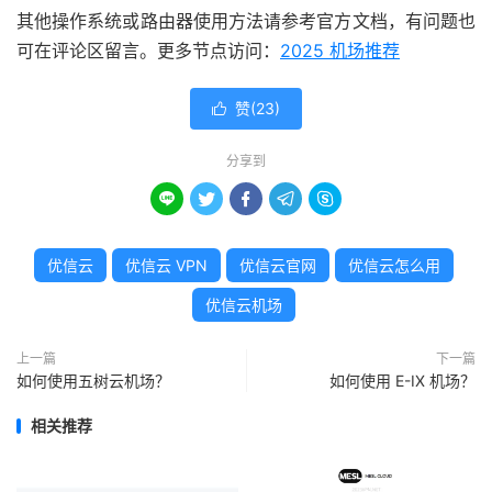
其他操作系统或路由器使用方法请参考官方文档，有问题也
可在评论区留言。更多节点访问：
2025 机场推荐
赞(
23
)

分享到





优信云
优信云 VPN
优信云官网
优信云怎么用
优信云机场
上一篇
下一篇
如何使用五树云机场？
如何使用 E-IX 机场？
相关推荐