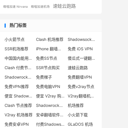
速蛙云跑路
萌喵加速 Nirvana
萌喵加速机场
热门标签
小火箭节点
Clash 机场推荐
Shadowsocks 付费节点
SSR机场推荐
iPhone 翻墙代理软件
免费 iOS VPN
中国国内能用的翻墙VPN推荐
免费SS节点
傻瓜式一键翻墙VPN客户端
Clash 付费节点购买
SSR节点购买
速蛙云跑路
Shadowrocket 地址
免费梯子
免费翻墙VPN
免费VPN推荐
免费电脑VPN
免费v2ray节点
便宜 Shadowsocks 购买
便宜 V2ray 购买
V2ray翻墙机场推荐
Clash 节点推荐
Shadowrocket 付费节点
机场推荐
V2ray 机场推荐
安卓翻墙软件下载
小火箭下载
免费安卓VPN
付费Shadowsocks推荐
GLaDOS 机场