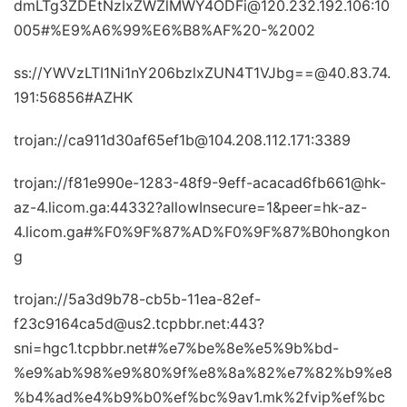
dmLTg3ZDEtNzIxZWZlMWY4ODFi@120.232.192.106:10
005#%E9%A6%99%E6%B8%AF%20-%2002
ss://YWVzLTI1Ni1nY206bzlxZUN4T1VJbg==@40.83.74.
191:56856#AZHK
trojan://ca911d30af65ef1b@104.208.112.171:3389
trojan://f81e990e-1283-48f9-9eff-acacad6fb661@hk-
az-4.licom.ga:44332?allowInsecure=1&peer=hk-az-
4.licom.ga#%F0%9F%87%AD%F0%9F%87%B0hongkon
g
trojan://5a3d9b78-cb5b-11ea-82ef-
f23c9164ca5d@us2.tcpbbr.net:443?
sni=hgc1.tcpbbr.net#%e7%be%8e%e5%9b%bd-
%e9%ab%98%e9%80%9f%e8%8a%82%e7%82%b9%e8
%b4%ad%e4%b9%b0%ef%bc%9av1.mk%2fvip%ef%bc