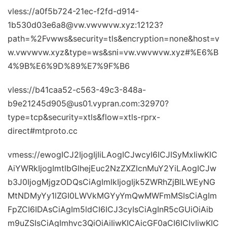
vless://a0f5b724-21ec-f2fd-d914-
1b530d03e6a8@vw.vwvwvw.xyz:12123?
path=%2Fvwws&security=tls&encryption=none&host=v
w.vwvwvw.xyz&type=ws&sni=vw.vwvwvw.xyz#%E6%B
4%9B%E6%9D%89%E7%9F%B6
vless://b41caa52-c563-49c3-848a-
b9e21245d905@us01.vypran.com:32970?
type=tcp&security=xtls&flow=xtls-rprx-
direct#mtproto.cc
vmess://ewogICJ2IjogIjIiLAogICJwcyI6ICJISyMxIiwKIC
AiYWRkIjogImtlbGlhejEuc2NzZXZlcnMuY2YiLAogICJw
b3J0IjogMjgzODQsCiAgImlkIjogIjk5ZWRhZjBlLWEyNG
MtNDMyYy1lZGI0LWVkMGYyYmQwMWFmMSIsCiAgIm
FpZCI6IDAsCiAgIm5ldCI6ICJ3cyIsCiAgInR5cGUiOiAib
m9uZSIsCiAgImhvc3QiOiAiIiwKICAicGF0aCI6ICIvIiwKIC