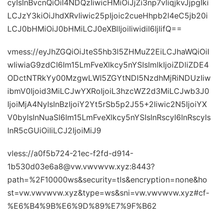
cyIsInBvcnQiOiI4NDQzIiwicHMiOiJjZi3np7vliqjkvJjpgIki
LCJzY3kiOiJhdXRvIiwic25pIjoic2cueHhpb2l4eC5jb20i
LCJ0bHMiOiJ0bHMiLCJ0eXBlIjoiIiwidiI6IjIifQ==
vmess://eyJhZGQiOiJteS5hb3l5ZHMuZ2EiLCJhaWQiOiI
wIiwiaG9zdCI6Im15LmFveXlkcy5nYSIsImlkIjoiZDliZDE4
ODctNTRkYy00MzgwLWI5ZGYtNDI5NzdhMjRiNDUzIiw
ibmV0Ijoid3MiLCJwYXRoIjoiL3hzcWZ2d3MiLCJwb3J0
IjoiMjA4NyIsInBzIjoiY2Yt5rSb5p2J55+2Iiwic2N5IjoiYX
V0byIsInNuaSI6Im15LmFveXlkcy5nYSIsInRscyI6InRscyIs
InR5cGUiOiIiLCJ2IjoiMiJ9
vless://a0f5b724-21ec-f2fd-d914-
1b530d03e6a8@vw.vwvwvw.xyz:8443?
path=%2F10000ws&security=tls&encryption=none&ho
st=vw.vwvwvw.xyz&type=ws&sni=vw.vwvwvw.xyz#cf-
%E6%B4%9B%E6%9D%89%E7%9F%B62