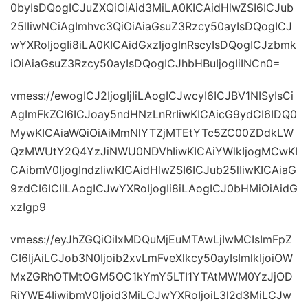
0byIsDQogICJuZXQiOiAid3MiLA0KICAidHlwZSI6ICJub
25lIiwNCiAgImhvc3QiOiAiaGsuZ3Rzcy50ayIsDQogICJ
wYXRoIjogIi8iLA0KICAidGxzIjogInRscyIsDQogICJzbmk
iOiAiaGsuZ3Rzcy50ayIsDQogICJhbHBuIjogIiINCn0=
vmess://ewogICJ2IjogIjIiLAogICJwcyI6ICJBV1NISyIsCi
AgImFkZCI6ICJoay5ndHNzLnRrIiwKICAicG9ydCI6IDQ0
MywKICAiaWQiOiAiMmNlYTZjMTEtYTc5ZC00ZDdkLW
QzMWUtY2Q4YzJiNWU0NDVhIiwKICAiYWlkIjogMCwKI
CAibmV0IjogIndzIiwKICAidHlwZSI6ICJub25lIiwKICAiaG
9zdCI6ICIiLAogICJwYXRoIjogIi8iLAogICJ0bHMiOiAidG
xzIgp9
vmess://eyJhZGQiOiIxMDQuMjEuMTAwLjIwMCIsImFpZ
CI6IjAiLCJob3N0Ijoib2xvLmFveXlkcy50ayIsImlkIjoiOW
MxZGRhOTMtOGM5OC1kYmY5LTI1YTAtMWM0YzJjOD
RiYWE4IiwibmV0Ijoid3MiLCJwYXRoIjoiL3l2d3MiLCJw