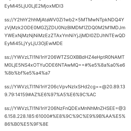
EyMi45LjU0LjE2MjoxMDI3
ss://Y2hhY2hhMjAtaWV0Zi1wb2x5MTMwNTpkNDQ4Y
zVjMzk2ODE0MGZjZDU0NzBlMDM1ZDQ0M2M1MDJm
YWExNjMzNjNiMzEzZTAxYmNiYjJjMDI0ZDJhNTEwQD
EyMi45LjYyLjU3OjEwMDE
ss://YWVzLTI1Ni1nY206WTZSOXBBdHZ4eHptR0NAMT
M0LjE5NS4xOTYuODE6NTAwMQ==#%e5%8a%a0%e6
%8b%bf%e5%a4%a7
ss://YWVzLTI1Ni1nY206cVpvNzlxSHd2cg==@20.89.13
9.79:14159#AZ%E6%97%A5%E6%9C%AC
ss://YWVzLTI1Ni1nY206NzFnQDExMnNhMnZHSEE=@3
6.158.228.185:61000#%E8%9C%9C%E9%9B%AA%E5%
86%B0%E5%9F%8E