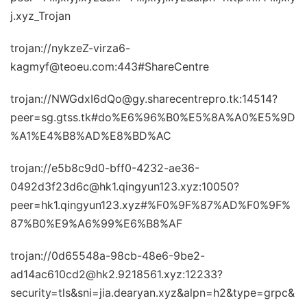
j.xyz_Trojan
trojan://nykzeZ-virza6-
kagmyf@teoeu.com:443#ShareCentre
trojan://NWGdxI6dQo@gy.sharecentrepro.tk:14514?
peer=sg.gtss.tk#do%E6%96%B0%E5%8A%A0%E5%9D
%A1%E4%B8%AD%E8%BD%AC
trojan://e5b8c9d0-bff0-4232-ae36-
0492d3f23d6c@hk1.qingyun123.xyz:10050?
peer=hk1.qingyun123.xyz#%F0%9F%87%AD%F0%9F%
87%B0%E9%A6%99%E6%B8%AF
trojan://0d65548a-98cb-48e6-9be2-
ad14ac610cd2@hk2.9218561.xyz:12233?
security=tls&sni=jia.dearyan.xyz&alpn=h2&type=grpc&