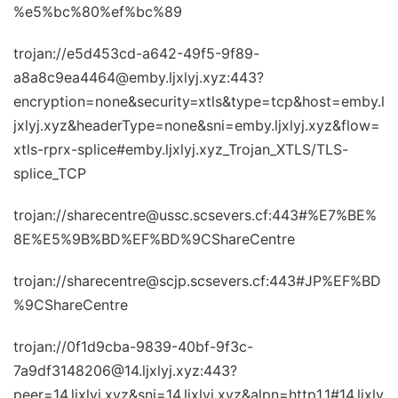
%e5%bc%80%ef%bc%89
trojan://e5d453cd-a642-49f5-9f89-
a8a8c9ea4464@emby.ljxlyj.xyz:443?
encryption=none&security=xtls&type=tcp&host=emby.l
jxlyj.xyz&headerType=none&sni=emby.ljxlyj.xyz&flow=
xtls-rprx-splice#emby.ljxlyj.xyz_Trojan_XTLS/TLS-
splice_TCP
trojan://sharecentre@ussc.scsevers.cf:443#%E7%BE%
8E%E5%9B%BD%EF%BD%9CShareCentre
trojan://sharecentre@scjp.scsevers.cf:443#JP%EF%BD
%9CShareCentre
trojan://0f1d9cba-9839-40bf-9f3c-
7a9df3148206@14.ljxlyj.xyz:443?
peer=14.ljxlyj.xyz&sni=14.ljxlyj.xyz&alpn=http1.1#14.ljxly