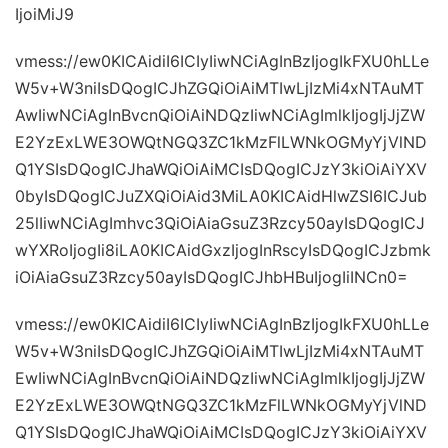
IjoiMiJ9
vmess://ew0KICAidiI6ICIyIiwNCiAgInBzIjogIkFXU0hLLe
W5v+W3niIsDQogICJhZGQiOiAiMTIwLjIzMi4xNTAuMT
AwIiwNCiAgInBvcnQiOiAiNDQzIiwNCiAgImlkIjogIjJjZW
E2YzExLWE3OWQtNGQ3ZC1kMzFlLWNkOGMyYjVlND
Q1YSIsDQogICJhaWQiOiAiMCIsDQogICJzY3kiOiAiYXV
0byIsDQogICJuZXQiOiAid3MiLA0KICAidHlwZSI6ICJub
25lIiwNCiAgImhvc3QiOiAiaGsuZ3Rzcy50ayIsDQogICJ
wYXRoIjogIi8iLA0KICAidGxzIjogInRscyIsDQogICJzbmk
iOiAiaGsuZ3Rzcy50ayIsDQogICJhbHBuIjogIiINCn0=
vmess://ew0KICAidiI6ICIyIiwNCiAgInBzIjogIkFXU0hLLe
W5v+W3niIsDQogICJhZGQiOiAiMTIwLjIzMi4xNTAuMT
EwIiwNCiAgInBvcnQiOiAiNDQzIiwNCiAgImlkIjogIjJjZW
E2YzExLWE3OWQtNGQ3ZC1kMzFlLWNkOGMyYjVlND
Q1YSIsDQogICJhaWQiOiAiMCIsDQogICJzY3kiOiAiYXV