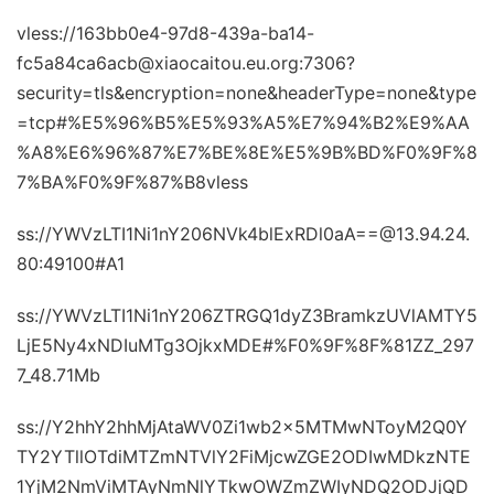
vless://163bb0e4-97d8-439a-ba14-
fc5a84ca6acb@xiaocaitou.eu.org:7306?
security=tls&encryption=none&headerType=none&type
=tcp#%E5%96%B5%E5%93%A5%E7%94%B2%E9%AA
%A8%E6%96%87%E7%BE%8E%E5%9B%BD%F0%9F%8
7%BA%F0%9F%87%B8vless
ss://YWVzLTI1Ni1nY206NVk4blExRDl0aA==@13.94.24.
80:49100#A1
ss://YWVzLTI1Ni1nY206ZTRGQ1dyZ3BramkzUVlAMTY5
LjE5Ny4xNDIuMTg3OjkxMDE#%F0%9F%8F%81ZZ_297
7_48.71Mb
ss://Y2hhY2hhMjAtaWV0Zi1wb2x5MTMwNToyM2Q0Y
TY2YTllOTdiMTZmNTVlY2FiMjcwZGE2ODIwMDkzNTE
1YjM2NmViMTAyNmNlYTkwOWZmZWIyNDQ2ODJjQD