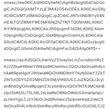
vmess://ew0KICAidiI6ICIyIiwNCiAgInBzIjogIldteCIsDQo
gICJhZGQiOiAiMTYzLjE3Mi42OS4xODEiLA0KICAicG9y
dCI6ICIxMTU0MiIsDQogICJpZCI6ICJlNTc0NDRlYy04N
mE4LTQ1ZWMtYWE0Mi1kNjZhZTRjYTQ0NmMiLA0KIC
AiYWlkIjogIjAiLA0KICAic2N5IjogImF1dG8iLA0KICAibm
V0IjogInRjcCIsDQogICJ0eXBlIjogIm5vbmUiLA0KICAia
G9zdCI6ICIiLA0KICAicGF0aCI6ICIiLA0KICAidGxzIjogIiI
sDQogICJzbmkiOiAiIiwNCiAgImFscG4iOiAiIg0KfQ==
vmess://eyJhZGQiOiJhenVyZS1oay0xLmZvcndhcmRzZ
XJ2ZXIueHl6IiwiYWlkIjoiMCIsImhvc3QiOiJ4eGlvaXh4Ln
h4aW9peHguY29tIiwiaWQiOiI4MDRmYTAyNS0wY2ZiLT
ZiNTctODY5Zi02MjhlZDk5MjVhNDUiLCJuZXQiOiJ3cyI
sInBhdGgiOiIveWpqeHZ3cyIsInBvcnQiOiI1NTA3MCIsInB
zIjoi5bKb5Li75Lit6L2sLeaWsOWKoOWdoS3nnaHphpLl
pLHmlYgiLCJzY3kiOiJhdXRvIiwic25pIjoieHhpb2l4eC5
4eGlvaXh4LmNvbSIsInRscyI6InRscyIsInR5cGUiOiIiLCJ2