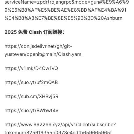
serviceName=zpdrtrojangrpc&mode=gun#%E9%A6%9
9%E6%B8%AF%E5%BE%AE%E8%BD%AF%E4%BA%91
%E4%B8%A8%E7%BE%8E%E5%9B%BD%20Ashburn
2025 免费 Clash 订阅链接：
https://cdn.jsdelivr.net/gh/git-
yusteven/openit@main/Clash.yaml
https://v1.mk/D4Cw1VQ
https://suo.yt/uf2mQAB
https://sub.cm/XHBvj5R
https://suo.yt/BWbwt4v
https://www.992266.xyz/api/v1/client/subscribe?
token=ab825616355b0973e4cdfb659665965f