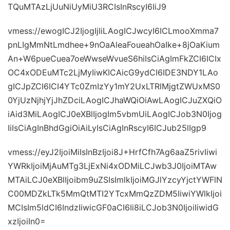
TQuMTAzLjUuNiUyMiU3RCIsInRscyI6IiJ9
vmess://ewogICJ2IjogIjIiLAogICJwcyI6ICLmooXmma7
pnLIgMmNtLmdhee+9nOaAleaFoueahOaIke+8jOaKium
An+W6pueCuea7oeWwseWvueS6hiIsCiAgImFkZCI6ICIx
OC4xODEuMTc2LjMyIiwKICAicG9ydCI6IDE3NDY1LAo
gICJpZCI6ICI4YTc0ZmIzYy1mY2UxLTRlMjgtZWUxMS0
0YjUzNjhjYjJhZDciLAogICJhaWQiOiAwLAogICJuZXQiO
iAid3MiLAogICJ0eXBlIjogIm5vbmUiLAogICJob3N0Ijog
IiIsCiAgInBhdGgiOiAiLyIsCiAgInRscyI6ICJub25lIgp9
vmess://eyJ2IjoiMiIsInBzIjoi8J+HrfCfh7Ag6aaZ5rivIiwi
YWRkIjoiMjAuMTg3LjExNi4xODMiLCJwb3J0IjoiMTAw
MTAiLCJ0eXBlIjoibm9uZSIsImlkIjoiMGJlYzcyYjctYWFlN
C00MDZkLTk5MmQtMTI2YTcxMmQzZDM5IiwiYWlkIjoi
MCIsIm5ldCI6IndzIiwicGF0aCI6Ii8iLCJob3N0IjoiIiwidG
xzIjoiIn0=