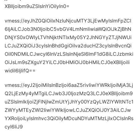
XBlIjoibm9uZSIsInYiOiIyIn0=
vmess://eyJhZGQiOiIxNzIuNjcuMTY3LjEwMyIsImFpZCI
6IjAiLCJob3N0IjoibC5vbGV4LmNmIiwiaWQiOiJkZjBhN
DNjYS0xOWIyLTVhNjktNTIxMy05Y2JhNGYyZTJjNWUi
LCJuZXQiOiJ3cyIsInBhdGgiOiIva2ducHZ3cyIsInBvcnQi
OiI0NDMiLCJwcyI6InVzLSIsInNjeSI6ImF1dG8iLCJzbmki
OiJsLm9sZXguY2YiLCJ0bHMiOiJ0bHMiLCJ0eXBlIjoiIi
widiI6IjIifQ==
vmess://eyJ2IjoiMiIsInBzIjoi6aaZ5rivIiwiYWRkIjoiMjA3Lj
Q2LjEzMy4yMTgiLCJwb3J0IjozMzQ3LCJ0eXBlIjoibm9
uZSIsImlkIjoiZjFlNjIwZmUtYjJhYy00YzQyLWZlYWItNTc1
ZWYyMTEyZWI2IiwiYWlkIjowLCJuZXQiOiJ0Y3AiLCJw
YXRoIjoiLyIsImhvc3QiOiIyMDcuNDYuMTMzLjIxOCIsInRs
cyI6IiJ9