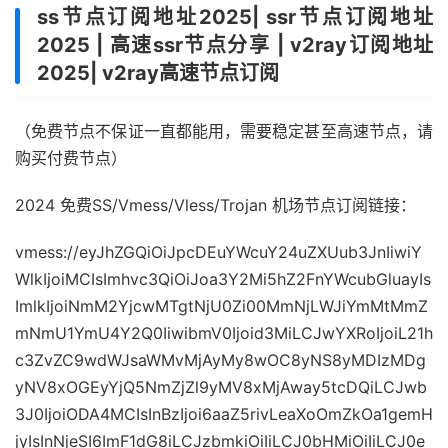
ss节点订阅地址2025| ssr节点订阅地址
2025 | 高速ssr节点分享 | v2ray订阅地址
2025| v2ray高速节点订阅
（免费节点不保证一直都能用，需要稳定甚至高速节点，请
购买付费节点）
2024 免费SS/Vmess/Vless/Trojan 机场节点订阅链接：
vmess://eyJhZGQiOiJpcDEuYWcuY24uZXUub3JnIiwiY
WlkIjoiMCIsImhvc3QiOiJoa3Y2Mi5hZ2FnYWcubGluayIs
ImlkIjoiNmM2YjcwMTgtNjU0Zi00MmNjLWJiYmMtMmZ
mNmU1YmU4Y2Q0IiwibmV0Ijoid3MiLCJwYXRoIjoiL21h
c3ZvZC9wdWJsaWMvMjAyMy8wOC8yNS8yMDIzMDg
yNV8xOGEyYjQ5NmZjZl9yMV8xMjAway5tcDQiLCJwb
3J0IjoiODA4MCIsInBzIjoi6aaZ5rivLeaXoOmZkOa1gemH
jyIsInNjeSI6ImF1dG8iLCJzbmkiOiIiLCJ0bHMiOiIiLCJ0e