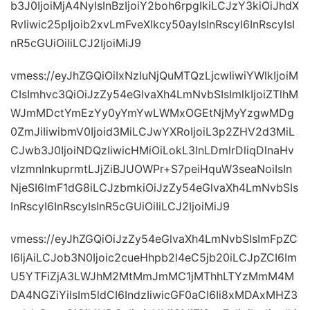
b3J0IjoiMjA4NyIsInBzIjoiY2boh6rpgIkiLCJzY3kiOiJhdX
RvIiwic25pIjoib2xvLmFveXlkcy50ayIsInRscyI6InRscyIsI
nR5cGUiOiIiLCJ2IjoiMiJ9
vmess://eyJhZGQiOiIxNzIuNjQuMTQzLjcwIiwiYWlkIjoiM
CIsImhvc3QiOiJzZy54eGlvaXh4LmNvbSIsImlkIjoiZTlhM
WJmMDctYmEzYy0yYmYwLWMxOGEtNjMyYzgwMDg
0ZmJiIiwibmV0Ijoid3MiLCJwYXRoIjoiL3p2ZHV2d3MiL
CJwb3J0IjoiNDQzIiwicHMiOiLokL3lnLDmlrDliqDlnaHv
vIzmnInkuprmtLJjZiBJUOWPr+S7peiHquW3seaNoiIsIn
NjeSI6ImF1dG8iLCJzbmkiOiJzZy54eGlvaXh4LmNvbSIs
InRscyI6InRscyIsInR5cGUiOiIiLCJ2IjoiMiJ9
vmess://eyJhZGQiOiJzZy54eGlvaXh4LmNvbSIsImFpZC
I6IjAiLCJob3N0Ijoic2cueHhpb2l4eC5jb20iLCJpZCI6Im
U5YTFiZjA3LWJhM2MtMmJmMC1jMThhLTYzMmM4M
DA4NGZiYiIsIm5ldCI6IndzIiwicGF0aCI6Ii8xMDAxMHZ3