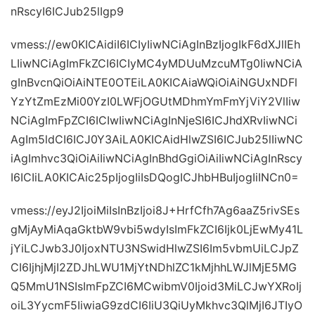
nRscyI6ICJub25lIgp9
vmess://ew0KICAidiI6ICIyIiwNCiAgInBzIjogIkF6dXJlIEh
LIiwNCiAgImFkZCI6ICIyMC4yMDUuMzcuMTg0IiwNCiA
gInBvcnQiOiAiNTE0OTEiLA0KICAiaWQiOiAiNGUxNDFl
YzYtZmEzMi00YzI0LWFjOGUtMDhmYmFmYjViY2VlIiw
NCiAgImFpZCI6ICIwIiwNCiAgInNjeSI6ICJhdXRvIiwNCi
AgIm5ldCI6ICJ0Y3AiLA0KICAidHlwZSI6ICJub25lIiwNC
iAgImhvc3QiOiAiIiwNCiAgInBhdGgiOiAiIiwNCiAgInRscy
I6ICIiLA0KICAic25pIjogIiIsDQogICJhbHBuIjogIiINCn0=
vmess://eyJ2IjoiMiIsInBzIjoi8J+HrfCfh7Ag6aaZ5rivSEs
gMjAyMiAqaGktbW9vbi5wdyIsImFkZCI6Ijk0LjEwMy41L
jYiLCJwb3J0IjoxNTU3NSwidHlwZSI6Im5vbmUiLCJpZ
CI6IjhjMjI2ZDJhLWU1MjYtNDhlZC1kMjhhLWJlMjE5MG
Q5MmU1NSIsImFpZCI6MCwibmV0Ijoid3MiLCJwYXRoIj
oiL3YycmF5IiwiaG9zdCI6IiU3QiUyMkhvc3QlMjI6JTIyO