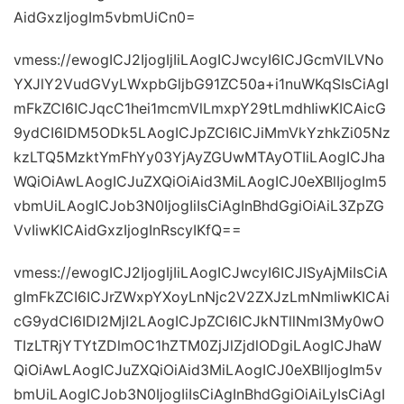
AidGxzIjogIm5vbmUiCn0=
vmess://ewogICJ2IjogIjIiLAogICJwcyI6ICJGcmVlLVNo
YXJlY2VudGVyLWxpbGljbG91ZC50a+i1nuWKqSIsCiAgI
mFkZCI6ICJqcC1hei1mcmVlLmxpY29tLmdhIiwKICAicG
9ydCI6IDM5ODk5LAogICJpZCI6ICJiMmVkYzhkZi05Nz
kzLTQ5MzktYmFhYy03YjAyZGUwMTAyOTIiLAogICJha
WQiOiAwLAogICJuZXQiOiAid3MiLAogICJ0eXBlIjogIm5
vbmUiLAogICJob3N0IjogIiIsCiAgInBhdGgiOiAiL3ZpZG
VvIiwKICAidGxzIjogInRscyIKfQ==
vmess://ewogICJ2IjogIjIiLAogICJwcyI6ICJISyAjMiIsCiA
gImFkZCI6ICJrZWxpYXoyLnNjc2V2ZXJzLmNmIiwKICAi
cG9ydCI6IDI2MjI2LAogICJpZCI6ICJkNTllNmI3My0wO
TIzLTRjYTYtZDlmOC1hZTM0ZjJlZjdlODgiLAogICJhaW
QiOiAwLAogICJuZXQiOiAid3MiLAogICJ0eXBlIjogIm5v
bmUiLAogICJob3N0IjogIiIsCiAgInBhdGgiOiAiLyIsCiAgI