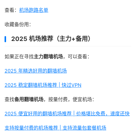
查看：
机场跑路名单
收藏备份用：
2025 机场推荐（主力+备用）
如果正在寻找
主力翻墙机场
，可以查看：
2025 年精选好用的翻墙机场
2025 稳定翻墙机场推荐 | 快过VPN
查找
备用翻墙机场
，按量付费，便宜机场：
2025 便宜好用的翻墙机场推荐 | 价格堪比免费，速度还快
支持按量付费的机场推荐 | 支持流量包套餐机场