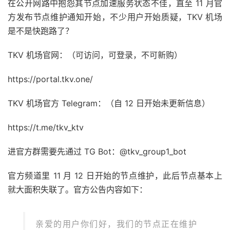
在公开网路中抱怨其节点加速服务状态不佳，直至 11 月官
方发布节点维护通知开始，不少用户开始质疑，TKV 机场
是不是快跑路了？
TKV 机场官网：（可访问，可登录，不可新购）
https://portal.tkv.one/
TKV 机场官方 Telegram：（自 12 日开始未更新信息）
https://t.me/tkv_ktv
进官方群需要先通过 TG Bot：@tkv_group1_bot
官方频道里 11 月 12 日开始的节点维护，此后节点基本上
就大面积失联了。官方公告内容如下：
亲爱的用户你们好，我们的节点正在维护