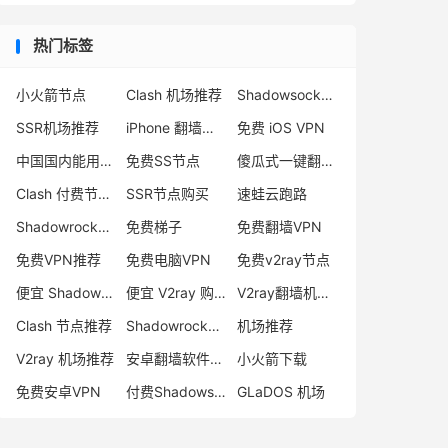
热门标签
小火箭节点
Clash 机场推荐
Shadowsocks 付费节点
SSR机场推荐
iPhone 翻墙代理软件
免费 iOS VPN
中国国内能用的翻墙VPN推荐
免费SS节点
傻瓜式一键翻墙VPN客户端
Clash 付费节点购买
SSR节点购买
速蛙云跑路
Shadowrocket 地址
免费梯子
免费翻墙VPN
免费VPN推荐
免费电脑VPN
免费v2ray节点
便宜 Shadowsocks 购买
便宜 V2ray 购买
V2ray翻墙机场推荐
Clash 节点推荐
Shadowrocket 付费节点
机场推荐
V2ray 机场推荐
安卓翻墙软件下载
小火箭下载
免费安卓VPN
付费Shadowsocks推荐
GLaDOS 机场