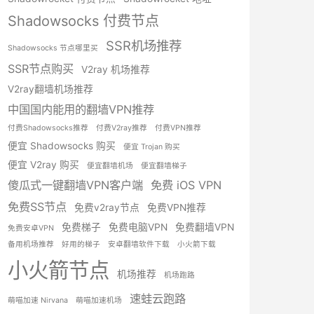
Shadowsocks 付费节点
SSR机场推荐
Shadowsocks 节点哪里买
SSR节点购买
V2ray 机场推荐
V2ray翻墙机场推荐
中国国内能用的翻墙VPN推荐
付费Shadowsocks推荐
付费V2ray推荐
付费VPN推荐
便宜 Shadowsocks 购买
便宜 Trojan 购买
便宜 V2ray 购买
便宜翻墙机场
便宜翻墙梯子
傻瓜式一键翻墙VPN客户端
免费 iOS VPN
免费SS节点
免费v2ray节点
免费VPN推荐
免费梯子
免费电脑VPN
免费翻墙VPN
免费安卓VPN
备用机场推荐
好用的梯子
安卓翻墙软件下载
小火箭下载
小火箭节点
机场推荐
机场跑路
速蛙云跑路
萌喵加速 Nirvana
萌喵加速机场