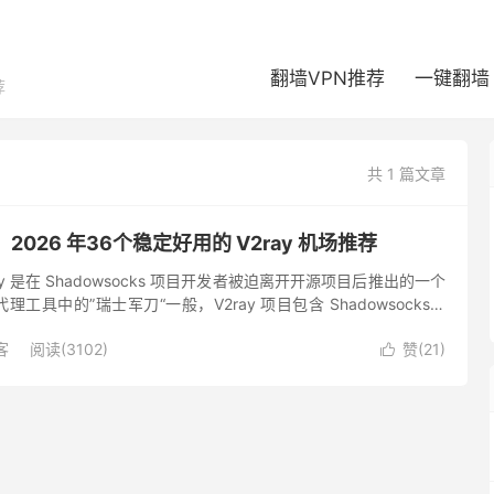
翻墙VPN推荐
一键翻墙
荐
共 1 篇文章
：2026 年36个稳定好用的 V2ray 机场推荐
2ray 是在 Shadowsocks 项目开发者被迫离开开源项目后推出的一个
工具中的”瑞士军刀“一般，V2ray 项目包含 Shadowsocks、
an 等多种...
客
阅读(3102)
赞(
21
)
