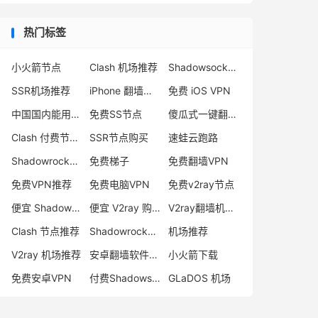
热门标签
小火箭节点
Clash 机场推荐
Shadowsocks 付费节点
SSR机场推荐
iPhone 翻墙代理软件
免费 iOS VPN
中国国内能用的翻墙VPN推荐
免费SS节点
傻瓜式一键翻墙VPN客户端
Clash 付费节点购买
SSR节点购买
速蛙云跑路
Shadowrocket 地址
免费梯子
免费翻墙VPN
免费VPN推荐
免费电脑VPN
免费v2ray节点
便宜 Shadowsocks 购买
便宜 V2ray 购买
V2ray翻墙机场推荐
Clash 节点推荐
Shadowrocket 付费节点
机场推荐
V2ray 机场推荐
安卓翻墙软件下载
小火箭下载
免费安卓VPN
付费Shadowsocks推荐
GLaDOS 机场