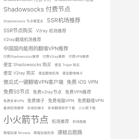
Shadowsocks 付费节点
SSR机场推荐
Shadowsocks 节点哪里买
SSR节点购买
V2ray 机场推荐
V2ray翻墙机场推荐
中国国内能用的翻墙VPN推荐
付费Shadowsocks推荐
付费V2ray推荐
付费VPN推荐
便宜 Shadowsocks 购买
便宜 Trojan 购买
便宜 V2ray 购买
便宜翻墙机场
便宜翻墙梯子
傻瓜式一键翻墙VPN客户端
免费 iOS VPN
免费SS节点
免费v2ray节点
免费VPN推荐
免费梯子
免费电脑VPN
免费翻墙VPN
免费安卓VPN
备用机场推荐
好用的梯子
安卓翻墙软件下载
小火箭下载
小火箭节点
机场推荐
机场跑路
速蛙云跑路
萌喵加速 Nirvana
萌喵加速机场