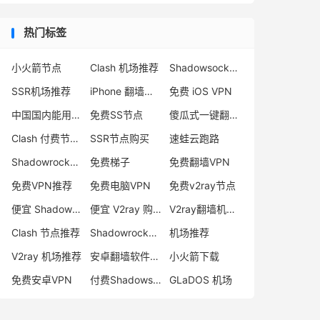
热门标签
小火箭节点
Clash 机场推荐
Shadowsocks 付费节点
SSR机场推荐
iPhone 翻墙代理软件
免费 iOS VPN
中国国内能用的翻墙VPN推荐
免费SS节点
傻瓜式一键翻墙VPN客户端
Clash 付费节点购买
SSR节点购买
速蛙云跑路
Shadowrocket 地址
免费梯子
免费翻墙VPN
免费VPN推荐
免费电脑VPN
免费v2ray节点
便宜 Shadowsocks 购买
便宜 V2ray 购买
V2ray翻墙机场推荐
Clash 节点推荐
Shadowrocket 付费节点
机场推荐
V2ray 机场推荐
安卓翻墙软件下载
小火箭下载
免费安卓VPN
付费Shadowsocks推荐
GLaDOS 机场