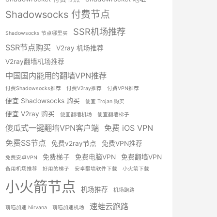
Shadowsocks 付费节点
SSR机场推荐
Shadowsocks 节点哪里买
SSR节点购买
V2ray 机场推荐
V2ray翻墙机场推荐
中国国内能用的翻墙VPN推荐
付费Shadowsocks推荐
付费V2ray推荐
付费VPN推荐
便宜 Shadowsocks 购买
便宜 Trojan 购买
便宜 V2ray 购买
便宜翻墙机场
便宜翻墙梯子
傻瓜式一键翻墙VPN客户端
免费 iOS VPN
免费SS节点
免费v2ray节点
免费VPN推荐
免费梯子
免费电脑VPN
免费翻墙VPN
免费安卓VPN
备用机场推荐
好用的梯子
安卓翻墙软件下载
小火箭下载
小火箭节点
机场推荐
机场跑路
速蛙云跑路
萌喵加速 Nirvana
萌喵加速机场