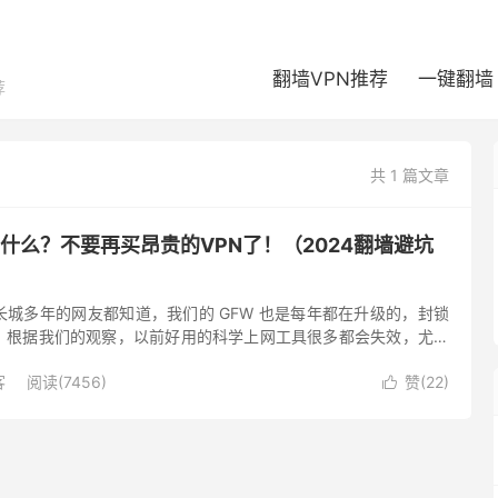
翻墙VPN推荐
一键翻墙
荐
共 1 篇文章
用什么？不要再买昂贵的VPN了！（2024翻墙避坑
城多年的网友都知道，我们的 GFW 也是每年都在升级的，封锁
。根据我们的观察，以前好用的科学上网工具很多都会失效，尤其
N，付费VPN在对抗封锁上会做得更加出色，但随着封锁加剧，海
客
阅读(7456)
赞(
22
)
