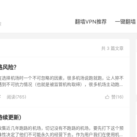
翻墙VPN推荐
一键翻墙
荐
共 3 篇文章
路风险？
在选择机场时一个不可忽略的因素，很多机场说跑就跑，让人猝不
遇到不可抗力情况（也就是被监管机构取缔），很多机场主动跑路
说，我们可以通过一些条件来筛选掉一些跑路风险相对高的机场。
客
阅读(765)
赞(
16
)

持续更新）
收集近几年跑路的机场，切记没有不跑路的机场，要先打下这个预
殊性决定了他们不可能永久的经营下去。作为用户我们在使用机场