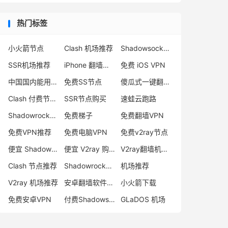
热门标签
小火箭节点
Clash 机场推荐
Shadowsocks 付费节点
SSR机场推荐
iPhone 翻墙代理软件
免费 iOS VPN
中国国内能用的翻墙VPN推荐
免费SS节点
傻瓜式一键翻墙VPN客户端
Clash 付费节点购买
SSR节点购买
速蛙云跑路
Shadowrocket 地址
免费梯子
免费翻墙VPN
免费VPN推荐
免费电脑VPN
免费v2ray节点
便宜 Shadowsocks 购买
便宜 V2ray 购买
V2ray翻墙机场推荐
Clash 节点推荐
Shadowrocket 付费节点
机场推荐
V2ray 机场推荐
安卓翻墙软件下载
小火箭下载
免费安卓VPN
付费Shadowsocks推荐
GLaDOS 机场