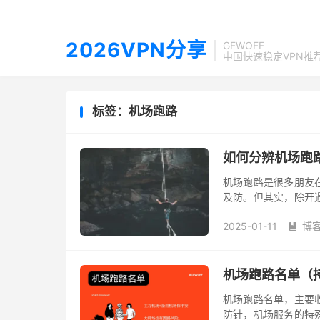
2026VPN分享
GFWOFF
中国快速稳定VPN推
标签：机场跑路
如何分辨机场跑
机场跑路是很多朋友
及防。但其实，除开
是有迹可循的，或者
2025-01-11
博
虽然该方法...

机场跑路名单（
机场跑路名单，主要
防针，机场服务的特