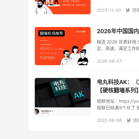
提供的服务同时也要
2023-11-30
博
这个机场跑路...

2026年中国国
精选 2026 优质好用 
定、高速，满足工作和
2026-08-07
电丸科技AK：
【硬核翻墙系列】
视频地址：https://y
视频已­经满9个月了­
开始做­的视频都是讲­科
2022-08-06
博
