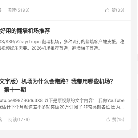
学会主动地去风险化，尽量控制减少机场跑路对自身造成的损失。
客
阅读(5193)
赞(
33
)

内好用的翻墙机场推荐
SS/SSR/V2ray/Trojan 翻墙机场，多种流行的翻墙客户端支援，稳
视频娱乐需要。2026机场推荐首选，翻墙梯子首选。
（文字版）机场为什么会跑路？我都用哪些机场？
 第十一期
outu.be/l98ZBGdu3X8 以下是原视频的文字内容： 我做YouT­ube
 我估计下个月­频道差不多就­突破20万订­阅了 非常感谢各位­ 因为最
学上网相...
客
阅读(1776)
赞(
15
)
