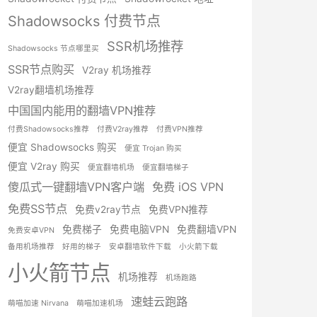
Shadowsocks 付费节点
SSR机场推荐
Shadowsocks 节点哪里买
SSR节点购买
V2ray 机场推荐
V2ray翻墙机场推荐
中国国内能用的翻墙VPN推荐
付费Shadowsocks推荐
付费V2ray推荐
付费VPN推荐
便宜 Shadowsocks 购买
便宜 Trojan 购买
便宜 V2ray 购买
便宜翻墙机场
便宜翻墙梯子
傻瓜式一键翻墙VPN客户端
免费 iOS VPN
免费SS节点
免费v2ray节点
免费VPN推荐
免费梯子
免费电脑VPN
免费翻墙VPN
免费安卓VPN
备用机场推荐
好用的梯子
安卓翻墙软件下载
小火箭下载
小火箭节点
机场推荐
机场跑路
速蛙云跑路
萌喵加速 Nirvana
萌喵加速机场