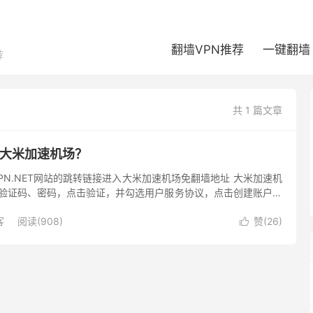
翻墙VPN推荐
一键翻墙
荐
共 1 篇文章
e 大米加速机场？
VPN.NET网站的跳转链接进入大米加速机场免翻墙地址 大米加速机
验证码、密码，点击验证，并勾选用户服务协议，点击创建账户即
议使用 Gmail、...
客
阅读(908)
赞(
26
)
