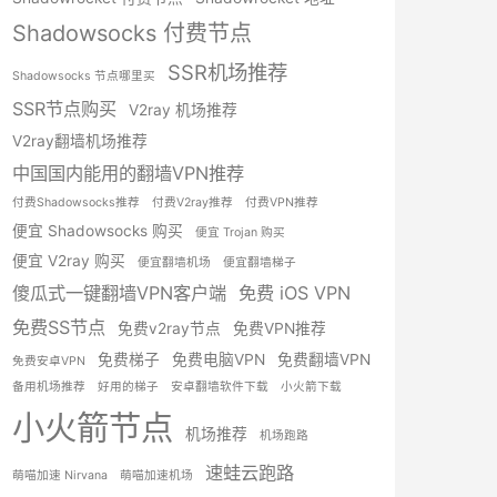
Shadowsocks 付费节点
SSR机场推荐
Shadowsocks 节点哪里买
SSR节点购买
V2ray 机场推荐
V2ray翻墙机场推荐
中国国内能用的翻墙VPN推荐
付费Shadowsocks推荐
付费V2ray推荐
付费VPN推荐
便宜 Shadowsocks 购买
便宜 Trojan 购买
便宜 V2ray 购买
便宜翻墙机场
便宜翻墙梯子
傻瓜式一键翻墙VPN客户端
免费 iOS VPN
免费SS节点
免费v2ray节点
免费VPN推荐
免费梯子
免费电脑VPN
免费翻墙VPN
免费安卓VPN
备用机场推荐
好用的梯子
安卓翻墙软件下载
小火箭下载
小火箭节点
机场推荐
机场跑路
速蛙云跑路
萌喵加速 Nirvana
萌喵加速机场