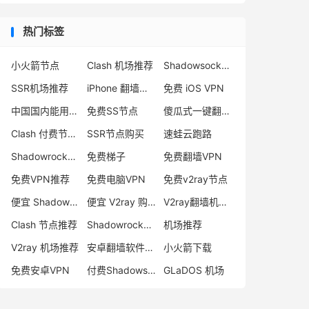
热门标签
小火箭节点
Clash 机场推荐
Shadowsocks 付费节点
SSR机场推荐
iPhone 翻墙代理软件
免费 iOS VPN
中国国内能用的翻墙VPN推荐
免费SS节点
傻瓜式一键翻墙VPN客户端
Clash 付费节点购买
SSR节点购买
速蛙云跑路
Shadowrocket 地址
免费梯子
免费翻墙VPN
免费VPN推荐
免费电脑VPN
免费v2ray节点
便宜 Shadowsocks 购买
便宜 V2ray 购买
V2ray翻墙机场推荐
Clash 节点推荐
Shadowrocket 付费节点
机场推荐
V2ray 机场推荐
安卓翻墙软件下载
小火箭下载
免费安卓VPN
付费Shadowsocks推荐
GLaDOS 机场