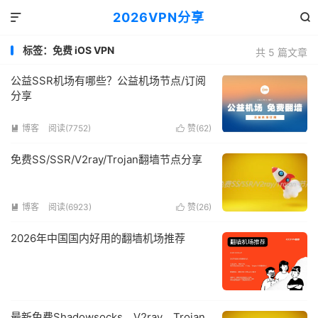
2026VPN分享


标签：免费 iOS VPN
共 5 篇文章
公益SSR机场有哪些？公益机场节点/订阅
分享
博客
阅读(7752)
赞(
62
)


免费SS/SSR/V2ray/Trojan翻墙节点分享
博客
阅读(6923)
赞(
26
)


2026年中国国内好用的翻墙机场推荐
最新免费Shadowsocks、V2ray、Trojan