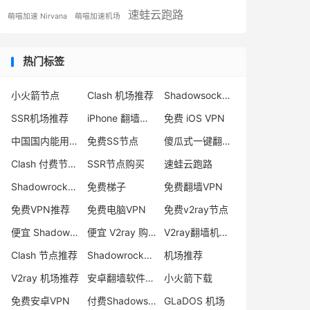
速蛙云跑路
萌喵加速 Nirvana
萌喵加速机场
热门标签
小火箭节点
Clash 机场推荐
Shadowsocks 付费节点
SSR机场推荐
iPhone 翻墙代理软件
免费 iOS VPN
中国国内能用的翻墙VPN推荐
免费SS节点
傻瓜式一键翻墙VPN客户端
Clash 付费节点购买
SSR节点购买
速蛙云跑路
Shadowrocket 地址
免费梯子
免费翻墙VPN
免费VPN推荐
免费电脑VPN
免费v2ray节点
便宜 Shadowsocks 购买
便宜 V2ray 购买
V2ray翻墙机场推荐
Clash 节点推荐
Shadowrocket 付费节点
机场推荐
V2ray 机场推荐
安卓翻墙软件下载
小火箭下载
免费安卓VPN
付费Shadowsocks推荐
GLaDOS 机场