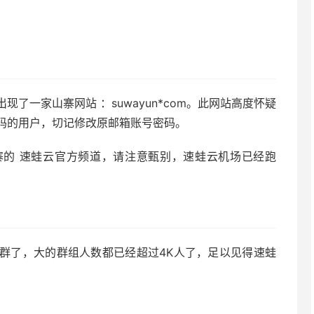
了一家山寨网站 ：suwayun*com。此网站高度怀疑
码的用户，切记修改原邮箱账号密码。
了山寨的 速蛙云官方频道，请注意甄别，速蛙云机场已经跑
场难民群了，大的群组人数都已经超过4K人了，足以见得速蛙