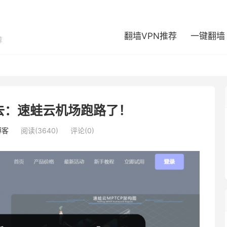
翻墙VPN推荐
一键翻墙
荐
去：速蛙云机场跑路了！
博客
阅读(3640)
评论(0)