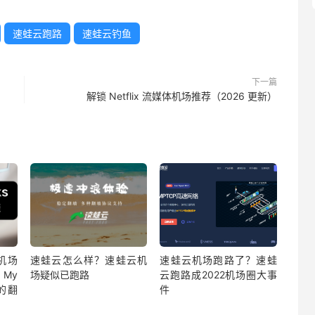
速蛙云跑路
速蛙云钓鱼
下一篇
解锁 Netflix 流媒体机场推荐（2026 更新）
代机场
速蛙云怎么样？速蛙云机
速蛙云机场跑路了？速蛙
 My
场疑似已跑路
云跑路成2022机场圈大事
用的翻
件