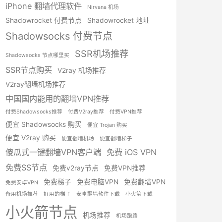
iPhone 翻墙代理软件
Nirvana 机场
Shadowrocket 付费节点
Shadowrocket 地址
Shadowsocks 付费节点
SSR机场推荐
Shadowsocks 节点哪里买
SSR节点购买
V2ray 机场推荐
V2ray翻墙机场推荐
中国国内能用的翻墙VPN推荐
付费Shadowsocks推荐
付费V2ray推荐
付费VPN推荐
便宜 Shadowsocks 购买
便宜 Trojan 购买
便宜 V2ray 购买
便宜翻墙机场
便宜翻墙梯子
傻瓜式一键翻墙VPN客户端
免费 iOS VPN
免费SS节点
免费v2ray节点
免费VPN推荐
免费梯子
免费电脑VPN
免费翻墙VPN
免费安卓VPN
备用机场推荐
好用的梯子
安卓翻墙软件下载
小火箭下载
小火箭节点
机场推荐
机场跑路