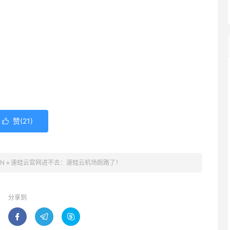
赞(
21
)

PN
»
速蛙云官网进不去：速蛙云机场跑路了！
分享到


