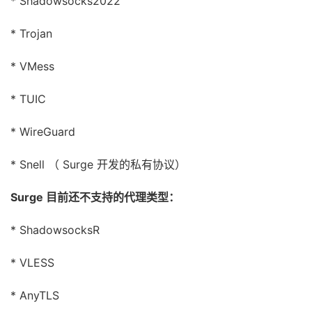
* Shadowsocks2022
* Trojan
* VMess
* TUIC
* WireGuard
* Snell （ Surge 开发的私有协议）
Surge 目前还不支持的代理类型：
* ShadowsocksR
* VLESS
* AnyTLS