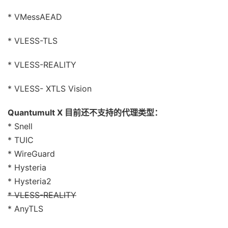
* VMessAEAD
* VLESS-TLS
* VLESS-REALITY
* VLESS- XTLS Vision
Quantumult X 目前还不支持的代理类型：
* Snell
* TUIC
* WireGuard
* Hysteria
* Hysteria2
* VLESS-REALITY
* AnyTLS