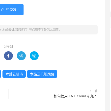
赞(
22
)

»
木酷云机场跑路了？节点用不了是怎么回事。
分享到



木酷云机场
木酷云机场跑路
下一篇
如何使用 TNT Cloud 机场？