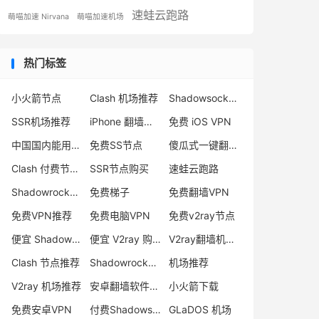
速蛙云跑路
萌喵加速 Nirvana
萌喵加速机场
热门标签
小火箭节点
Clash 机场推荐
Shadowsocks 付费节点
SSR机场推荐
iPhone 翻墙代理软件
免费 iOS VPN
中国国内能用的翻墙VPN推荐
免费SS节点
傻瓜式一键翻墙VPN客户端
Clash 付费节点购买
SSR节点购买
速蛙云跑路
Shadowrocket 地址
免费梯子
免费翻墙VPN
免费VPN推荐
免费电脑VPN
免费v2ray节点
便宜 Shadowsocks 购买
便宜 V2ray 购买
V2ray翻墙机场推荐
Clash 节点推荐
Shadowrocket 付费节点
机场推荐
V2ray 机场推荐
安卓翻墙软件下载
小火箭下载
免费安卓VPN
付费Shadowsocks推荐
GLaDOS 机场