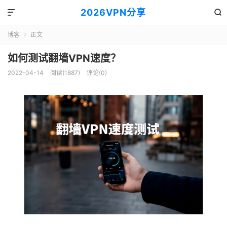
2026VPN分享


博客
正文

如何测试翻墙VPN速度？
2022-04-14
阅读(1887)
评论(0)