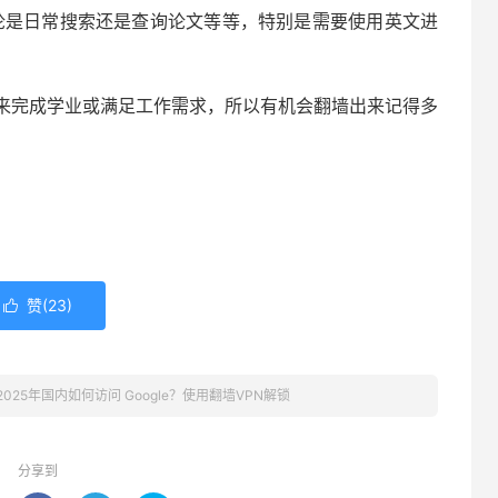
不论是日常搜索还是查询论文等等，特别是需要使用英文进
来完成学业或满足工作需求，所以有机会翻墙出来记得多
赞(
23
)

2025年国内如何访问 Google？使用翻墙VPN解锁
分享到