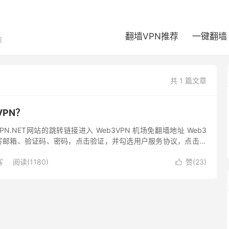
翻墙VPN推荐
一键翻墙
荐
共 1 篇文章
VPN？
PN.NET网站的跳转链接进入 Web3VPN 机场免翻墙地址 Web3
写邮箱、验证码、密码，点击验证，并勾选用户服务协议，点击创
OFF 建议使用 Gmai...
客
阅读(1180)
赞(
23
)
