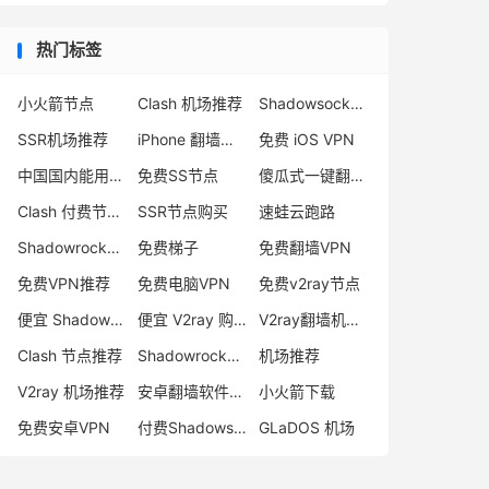
热门标签
小火箭节点
Clash 机场推荐
Shadowsocks 付费节点
SSR机场推荐
iPhone 翻墙代理软件
免费 iOS VPN
中国国内能用的翻墙VPN推荐
免费SS节点
傻瓜式一键翻墙VPN客户端
Clash 付费节点购买
SSR节点购买
速蛙云跑路
Shadowrocket 地址
免费梯子
免费翻墙VPN
免费VPN推荐
免费电脑VPN
免费v2ray节点
便宜 Shadowsocks 购买
便宜 V2ray 购买
V2ray翻墙机场推荐
Clash 节点推荐
Shadowrocket 付费节点
机场推荐
V2ray 机场推荐
安卓翻墙软件下载
小火箭下载
免费安卓VPN
付费Shadowsocks推荐
GLaDOS 机场