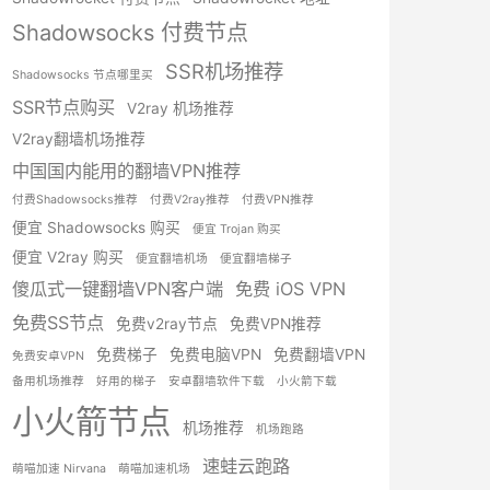
Shadowsocks 付费节点
SSR机场推荐
Shadowsocks 节点哪里买
SSR节点购买
V2ray 机场推荐
V2ray翻墙机场推荐
中国国内能用的翻墙VPN推荐
付费Shadowsocks推荐
付费V2ray推荐
付费VPN推荐
便宜 Shadowsocks 购买
便宜 Trojan 购买
便宜 V2ray 购买
便宜翻墙机场
便宜翻墙梯子
傻瓜式一键翻墙VPN客户端
免费 iOS VPN
免费SS节点
免费v2ray节点
免费VPN推荐
免费梯子
免费电脑VPN
免费翻墙VPN
免费安卓VPN
备用机场推荐
好用的梯子
安卓翻墙软件下载
小火箭下载
小火箭节点
机场推荐
机场跑路
速蛙云跑路
萌喵加速 Nirvana
萌喵加速机场