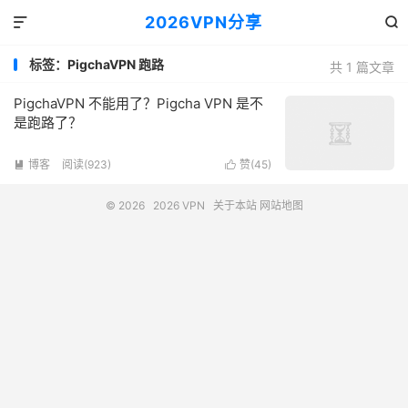
2026VPN分享


标签：PigchaVPN 跑路
共 1 篇文章
PigchaVPN 不能用了？Pigcha VPN 是不
是跑路了？
博客
阅读(923)
赞(
45
)


© 2026
2026 VPN
关于本站
网站地图