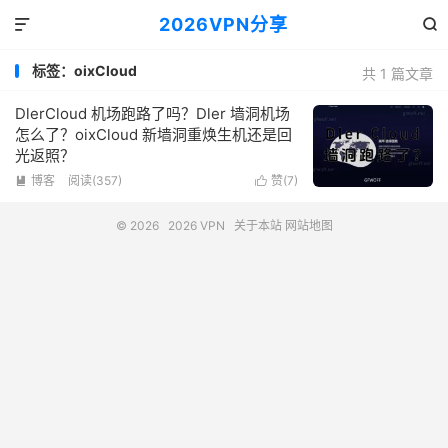
2026VPN分享


标签：oixCloud
共 1 篇文章
DlerCloud 机场跑路了吗？Dler 墙洞机场
怎么了？oixCloud 新墙洞重焕生机还是回
光返照？
博客
阅读(357)
赞(
7
)


© 2026
2026 VPN
关于本站
网站地图