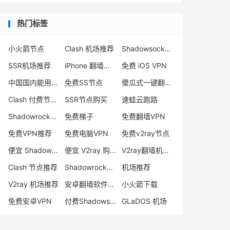
热门标签
小火箭节点
Clash 机场推荐
Shadowsocks 付费节点
SSR机场推荐
iPhone 翻墙代理软件
免费 iOS VPN
中国国内能用的翻墙VPN推荐
免费SS节点
傻瓜式一键翻墙VPN客户端
Clash 付费节点购买
SSR节点购买
速蛙云跑路
Shadowrocket 地址
免费梯子
免费翻墙VPN
免费VPN推荐
免费电脑VPN
免费v2ray节点
便宜 Shadowsocks 购买
便宜 V2ray 购买
V2ray翻墙机场推荐
Clash 节点推荐
Shadowrocket 付费节点
机场推荐
V2ray 机场推荐
安卓翻墙软件下载
小火箭下载
免费安卓VPN
付费Shadowsocks推荐
GLaDOS 机场