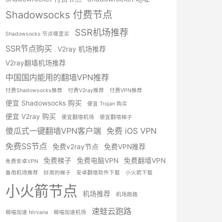
Shadowsocks 付费节点
SSR机场推荐
Shadowsocks 节点哪里买
SSR节点购买
V2ray 机场推荐
V2ray翻墙机场推荐
中国国内能用的翻墙VPN推荐
付费Shadowsocks推荐
付费V2ray推荐
付费VPN推荐
便宜 Shadowsocks 购买
便宜 Trojan 购买
便宜 V2ray 购买
便宜翻墙机场
便宜翻墙梯子
傻瓜式一键翻墙VPN客户端
免费 iOS VPN
免费SS节点
免费v2ray节点
免费VPN推荐
免费梯子
免费电脑VPN
免费翻墙VPN
免费安卓VPN
备用机场推荐
好用的梯子
安卓翻墙软件下载
小火箭下载
小火箭节点
机场推荐
机场跑路
速蛙云跑路
萌喵加速 Nirvana
萌喵加速机场