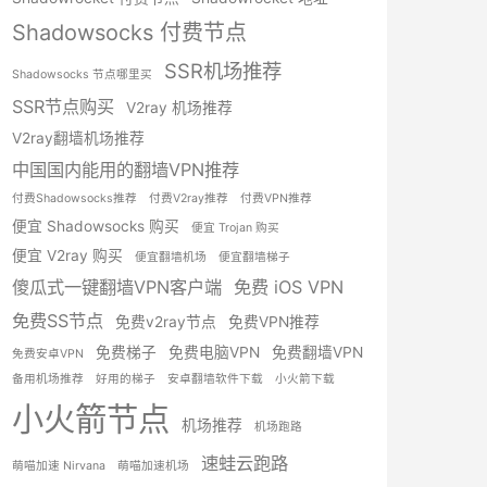
Shadowsocks 付费节点
SSR机场推荐
Shadowsocks 节点哪里买
SSR节点购买
V2ray 机场推荐
V2ray翻墙机场推荐
中国国内能用的翻墙VPN推荐
付费Shadowsocks推荐
付费V2ray推荐
付费VPN推荐
便宜 Shadowsocks 购买
便宜 Trojan 购买
便宜 V2ray 购买
便宜翻墙机场
便宜翻墙梯子
傻瓜式一键翻墙VPN客户端
免费 iOS VPN
免费SS节点
免费v2ray节点
免费VPN推荐
免费梯子
免费电脑VPN
免费翻墙VPN
免费安卓VPN
备用机场推荐
好用的梯子
安卓翻墙软件下载
小火箭下载
小火箭节点
机场推荐
机场跑路
速蛙云跑路
萌喵加速 Nirvana
萌喵加速机场