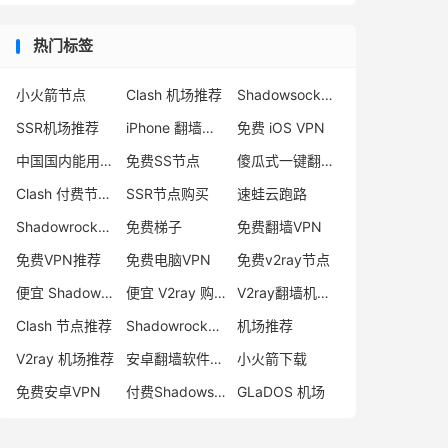
热门标签
小火箭节点
Clash 机场推荐
Shadowsocks 付费节点
SSR机场推荐
iPhone 翻墙代理软件
免费 iOS VPN
中国国内能用的翻墙VPN推荐
免费SS节点
傻瓜式一键翻墙VPN客户端
Clash 付费节点购买
SSR节点购买
速蛙云跑路
Shadowrocket 地址
免费梯子
免费翻墙VPN
免费VPN推荐
免费电脑VPN
免费v2ray节点
便宜 Shadowsocks 购买
便宜 V2ray 购买
V2ray翻墙机场推荐
Clash 节点推荐
Shadowrocket 付费节点
机场推荐
V2ray 机场推荐
安卓翻墙软件下载
小火箭下载
免费安卓VPN
付费Shadowsocks推荐
GLaDOS 机场