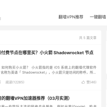
翻墙VPN推荐
一键翻墙
荐
共 5 篇文章
箭付费节点在哪里买？小火箭 Shadowrocket 节点
么？如何购买小火箭？ 小火箭指的是 iOS 系统上的翻墙代理软件
，官方名称为英语「 Shadowrocket」，小火箭只是坊间的称呼，所以
e 中搜索时，请输入英语名称 ...
客
阅读(12285)
赞(
46
)

好用的翻墙VPN加速器推荐（03月实测）
用一些国际主流的网络产品服务，例如谷歌(Google)、脸书