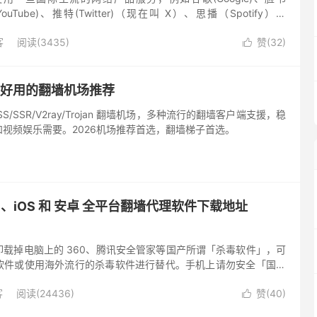
(YouTube)、推特(Twitter)（现在叫 X）、思播（Spotify）、
需要翻墙VPN工具才能正常使用...
客
阅读(3435)
赞(
32
)

内好用的翻墙机场推荐
SS/SSR/V2ray/Trojan 翻墙机场，多种流行的翻墙客户端支援，稳
视频娱乐需要。2026机场推荐首选，翻墙梯子首选。
ac、iOS 和 安卓 全平台翻墙代理软件下载地址
载掉电脑上的 360、腾讯安全管家等国产所谓「杀毒软件」，可
软件或使用海外流行的杀毒软件进行替代。手机上请勿安全「国家
上一样，这些软件都会监控您的设备并上报您正在翻墙的信息。 如
客
阅读(24436)
赞(
40
)
