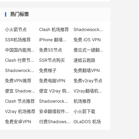
热门标签
小火箭节点
Clash 机场推荐
Shadowsocks 付费节点
SSR机场推荐
iPhone 翻墙代理软件
免费 iOS VPN
中国国内能用的翻墙VPN推荐
免费SS节点
傻瓜式一键翻墙VPN客户端
Clash 付费节点购买
SSR节点购买
速蛙云跑路
Shadowrocket 地址
免费梯子
免费翻墙VPN
免费VPN推荐
免费电脑VPN
免费v2ray节点
便宜 Shadowsocks 购买
便宜 V2ray 购买
V2ray翻墙机场推荐
Clash 节点推荐
Shadowrocket 付费节点
机场推荐
V2ray 机场推荐
安卓翻墙软件下载
小火箭下载
免费安卓VPN
付费Shadowsocks推荐
GLaDOS 机场