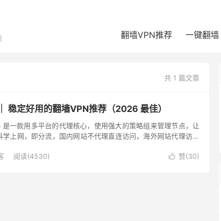
翻墙VPN推荐
一键翻墙
荐
共 1 篇文章
荐 ｜ 稳定好用的翻墙VPN推荐（2026 最佳）
Clash 是一款用多平台的代理核心，使用强大的策略组来管理节点，让
科学上网，即分流，国内网站不代理直连访问，海外网站代理访问
Clash 的魅力正在于此，自动选择节点，不同的网站...
客
阅读(4530)
赞(
30
)
