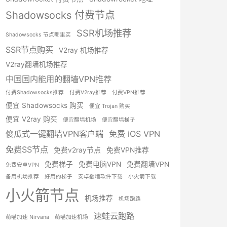
Shadowsocks 付费节点
SSR机场推荐
Shadowsocks 节点哪里买
SSR节点购买
V2ray 机场推荐
V2ray翻墙机场推荐
中国国内能用的翻墙VPN推荐
付费Shadowsocks推荐
付费V2ray推荐
付费VPN推荐
便宜 Shadowsocks 购买
便宜 Trojan 购买
便宜 V2ray 购买
便宜翻墙机场
便宜翻墙梯子
傻瓜式一键翻墙VPN客户端
免费 iOS VPN
免费SS节点
免费v2ray节点
免费VPN推荐
免费梯子
免费电脑VPN
免费翻墙VPN
免费安卓VPN
备用机场推荐
好用的梯子
安卓翻墙软件下载
小火箭下载
小火箭节点
机场推荐
机场跑路
速蛙云跑路
萌喵加速 Nirvana
萌喵加速机场