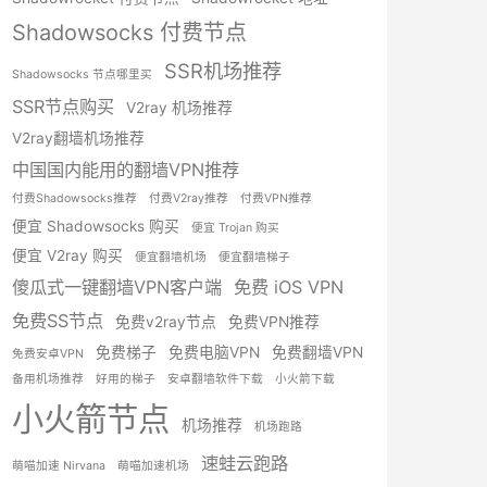
Shadowsocks 付费节点
SSR机场推荐
Shadowsocks 节点哪里买
SSR节点购买
V2ray 机场推荐
V2ray翻墙机场推荐
中国国内能用的翻墙VPN推荐
付费Shadowsocks推荐
付费V2ray推荐
付费VPN推荐
便宜 Shadowsocks 购买
便宜 Trojan 购买
便宜 V2ray 购买
便宜翻墙机场
便宜翻墙梯子
傻瓜式一键翻墙VPN客户端
免费 iOS VPN
免费SS节点
免费v2ray节点
免费VPN推荐
免费梯子
免费电脑VPN
免费翻墙VPN
免费安卓VPN
备用机场推荐
好用的梯子
安卓翻墙软件下载
小火箭下载
小火箭节点
机场推荐
机场跑路
速蛙云跑路
萌喵加速 Nirvana
萌喵加速机场