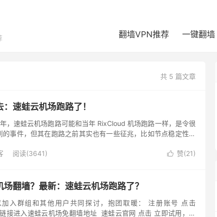
翻墙VPN推荐
一键翻墙
荐
共 5 篇文章
去：速蛙云机场跑路了！
2年，速蛙云机场跑路可能和当年 RixCloud 机场跑路一样，是令很
到的事件，但其在跑路之前其实也有一些征兆，比如节点稳定性大
组等等一系列措施。 速蛙云跑路的正式标志，是其官方网...
客
阅读(3641)
赞(
21
)

机场翻墙？最新：速蛙云机场跑路了？
加入群组和其他用户共同探讨，抱团取暖： 注册账号 点击
跳转链接进入速蛙云机场免翻墙地址 速蛙云官网 点击 立即试用，填