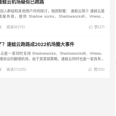
速蛙云机场疑似已跑路
加入群组和其他用户共同探讨，抱团取暖： 速蛙云简介 速蛙云是
，提供 Shadow socks、ShadowsocksR、Vmess、
种翻墙协议，拥有独家的 ...
客
阅读(6275)
赞(
27
)

？速蛙云跑路成2022机场圈大事件
一家同时支持 Shadowsocks、ShadowsocksR、Vmess、
n 多种翻墙协议的翻墙机场，由于其营销策略，速蛙云同时也是一家具有争
但其翻墙节点的稳定性和速度表现...
客
阅读(11225)
赞(
55
)
