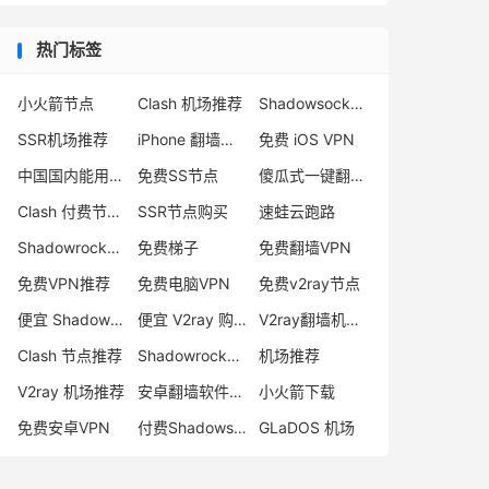
热门标签
小火箭节点
Clash 机场推荐
Shadowsocks 付费节点
SSR机场推荐
iPhone 翻墙代理软件
免费 iOS VPN
中国国内能用的翻墙VPN推荐
免费SS节点
傻瓜式一键翻墙VPN客户端
Clash 付费节点购买
SSR节点购买
速蛙云跑路
Shadowrocket 地址
免费梯子
免费翻墙VPN
免费VPN推荐
免费电脑VPN
免费v2ray节点
便宜 Shadowsocks 购买
便宜 V2ray 购买
V2ray翻墙机场推荐
Clash 节点推荐
Shadowrocket 付费节点
机场推荐
V2ray 机场推荐
安卓翻墙软件下载
小火箭下载
免费安卓VPN
付费Shadowsocks推荐
GLaDOS 机场