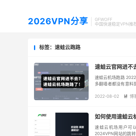
2026VPN分享
GFWOFF
中国快速稳定VPN推
标签：速蛙云跑路
速蛙云官网进不
速蛙云机场跑路 202
多翻墙者都没有意料
大降低，官方解散了群
2022-08-02
博

如何使用速蛙云
速蛙云机场用户可以
2024VPN网站的