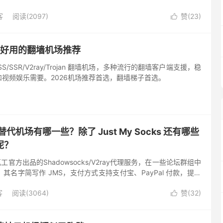
码，并勾选用户服务协议。 *号为必填项目。注册后选择登入用户
客
阅读(2097)
赞(
23
)

内好用的翻墙机场推荐
SS/SSR/V2ray/Trojan 翻墙机场，多种流行的翻墙客户端支援，稳
视频娱乐需要。2026机场推荐首选，翻墙梯子首选。
ks 替代机场有哪一些？除了 Just My Socks 还有哪些
呢？
是搬瓦工官方出品的Shadowsocks/V2ray代理服务，在一些论坛群组中
其名字简写作 JMS，支付方式支持支付宝、PayPal 付款，提供
ess 节点，每个账号...
客
阅读(3064)
赞(
32
)
