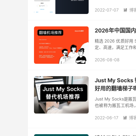
写邮箱、验证码、密
2022-07-07
博
面板...

2026年中国国
精选 2026 优质好用 
定、高速，满足工作和
2026-08-08
Just My Soc
好用的翻墙梯子
Just My Socks
也被称为搬瓦工机场，
Shadowsocks、Vm
2022-06-17
博
