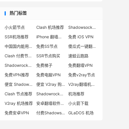
热门标签
小火箭节点
Clash 机场推荐
Shadowsocks 付费节点
SSR机场推荐
iPhone 翻墙代理软件
免费 iOS VPN
中国国内能用的翻墙VPN推荐
免费SS节点
傻瓜式一键翻墙VPN客户端
Clash 付费节点购买
SSR节点购买
速蛙云跑路
Shadowrocket 地址
免费梯子
免费翻墙VPN
免费VPN推荐
免费电脑VPN
免费v2ray节点
便宜 Shadowsocks 购买
便宜 V2ray 购买
V2ray翻墙机场推荐
Clash 节点推荐
Shadowrocket 付费节点
机场推荐
V2ray 机场推荐
安卓翻墙软件下载
小火箭下载
免费安卓VPN
付费Shadowsocks推荐
GLaDOS 机场