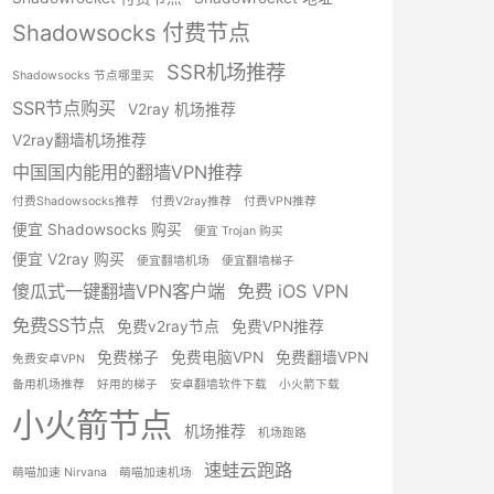
Shadowsocks 付费节点
SSR机场推荐
Shadowsocks 节点哪里买
SSR节点购买
V2ray 机场推荐
V2ray翻墙机场推荐
中国国内能用的翻墙VPN推荐
付费Shadowsocks推荐
付费V2ray推荐
付费VPN推荐
便宜 Shadowsocks 购买
便宜 Trojan 购买
便宜 V2ray 购买
便宜翻墙机场
便宜翻墙梯子
傻瓜式一键翻墙VPN客户端
免费 iOS VPN
免费SS节点
免费v2ray节点
免费VPN推荐
免费梯子
免费电脑VPN
免费翻墙VPN
免费安卓VPN
备用机场推荐
好用的梯子
安卓翻墙软件下载
小火箭下载
小火箭节点
机场推荐
机场跑路
速蛙云跑路
萌喵加速 Nirvana
萌喵加速机场