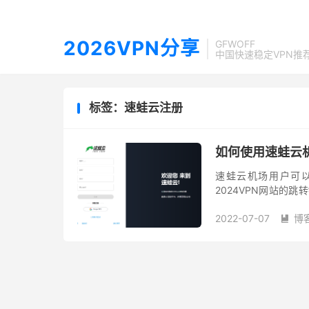
2026VPN分享
GFWOFF
中国快速稳定VPN推
标签：速蛙云注册
如何使用速蛙云
速蛙云机场用户可以
2024VPN网站的
写邮箱、验证码、密
2022-07-07
博
面板...
