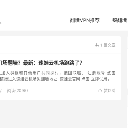
翻墙VPN推荐
一键翻墙
荐
共 1 篇文章
机场翻墙？最新：速蛙云机场跑路了？
加入群组和其他用户共同探讨，抱团取暖： 注册账号 点击
跳转链接进入速蛙云机场免翻墙地址 速蛙云官网 点击 立即试用，填
码，并勾选用户服务协议。 *号为必填项目。注册后选择登入用户
客
阅读(2095)
赞(
23
)
