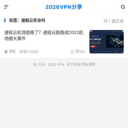
2026VPN分享


标签：速蛙云安全吗
共 1 篇文章
速蛙云机场跑路了？速蛙云跑路成2022机
场圈大事件
博客
阅读(11226)
赞(
55
)


© 2026
2026 VPN
关于本站
网站地图