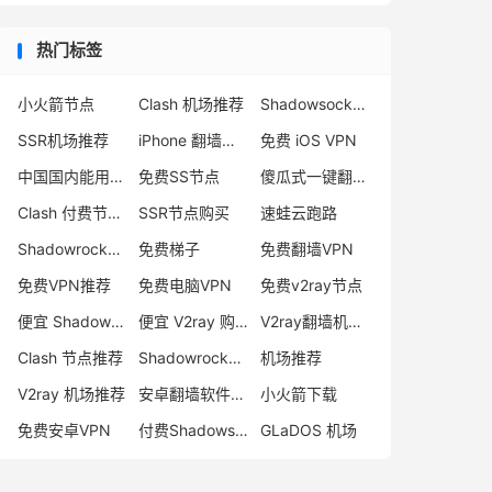
热门标签
小火箭节点
Clash 机场推荐
Shadowsocks 付费节点
SSR机场推荐
iPhone 翻墙代理软件
免费 iOS VPN
中国国内能用的翻墙VPN推荐
免费SS节点
傻瓜式一键翻墙VPN客户端
Clash 付费节点购买
SSR节点购买
速蛙云跑路
Shadowrocket 地址
免费梯子
免费翻墙VPN
免费VPN推荐
免费电脑VPN
免费v2ray节点
便宜 Shadowsocks 购买
便宜 V2ray 购买
V2ray翻墙机场推荐
Clash 节点推荐
Shadowrocket 付费节点
机场推荐
V2ray 机场推荐
安卓翻墙软件下载
小火箭下载
免费安卓VPN
付费Shadowsocks推荐
GLaDOS 机场