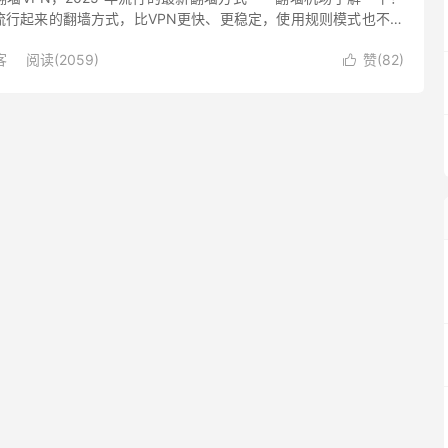
流行起来的翻墙方式，比VPN更快、更稳定，使用规则模式也不影
对国内网站和 App 的访问，是2025年最为主流的翻墙...
客
阅读(2059)
赞(
82
)
