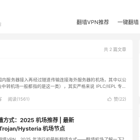
翻墙VPN推荐
一键翻墙
荐
共 2 篇文章
国内服务器接入再经过隧道传输连接海外服务器的机场，其中以公
转机场一般都指的是这一类），其实严格来说 IPLC/IEPL 专线
范畴之内，国内入口然后经过专线跨境，和公网隧道中转本质上
客
阅读(1561)
赞(
22
)

方式：2025 机场推荐 | 最新
Trojan/Hysteria 机场节点
墙VPN，2025 年流行的最新翻墙方式——翻墙机场了解一下？