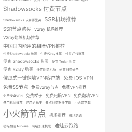
Shadowsocks 付费节点
SSR机场推荐
Shadowsocks 节点哪里买
SSR节点购买
V2ray 机场推荐
V2ray翻墙机场推荐
中国国内能用的翻墙VPN推荐
付费Shadowsocks推荐
付费V2ray推荐
付费VPN推荐
便宜 Shadowsocks 购买
便宜 Trojan 购买
便宜 V2ray 购买
便宜翻墙机场
便宜翻墙梯子
傻瓜式一键翻墙VPN客户端
免费 iOS VPN
免费SS节点
免费v2ray节点
免费VPN推荐
免费梯子
免费电脑VPN
免费翻墙VPN
免费安卓VPN
备用机场推荐
好用的梯子
安卓翻墙软件下载
小火箭下载
小火箭节点
机场推荐
机场跑路
速蛙云跑路
萌喵加速 Nirvana
萌喵加速机场