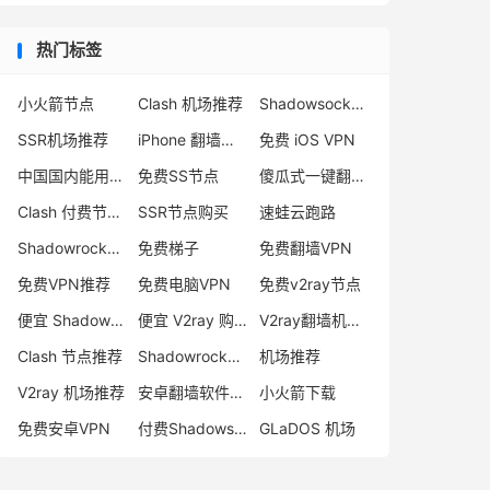
热门标签
小火箭节点
Clash 机场推荐
Shadowsocks 付费节点
SSR机场推荐
iPhone 翻墙代理软件
免费 iOS VPN
中国国内能用的翻墙VPN推荐
免费SS节点
傻瓜式一键翻墙VPN客户端
Clash 付费节点购买
SSR节点购买
速蛙云跑路
Shadowrocket 地址
免费梯子
免费翻墙VPN
免费VPN推荐
免费电脑VPN
免费v2ray节点
便宜 Shadowsocks 购买
便宜 V2ray 购买
V2ray翻墙机场推荐
Clash 节点推荐
Shadowrocket 付费节点
机场推荐
V2ray 机场推荐
安卓翻墙软件下载
小火箭下载
免费安卓VPN
付费Shadowsocks推荐
GLaDOS 机场