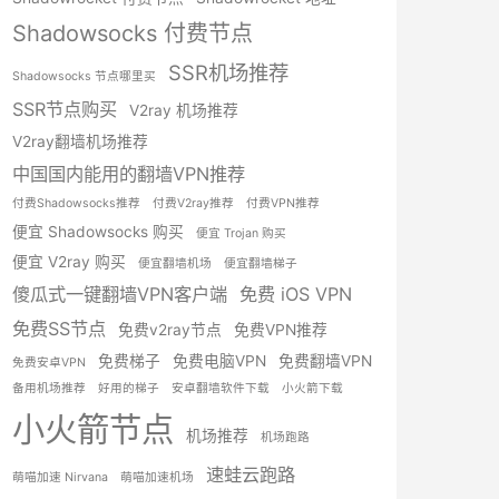
Shadowsocks 付费节点
SSR机场推荐
Shadowsocks 节点哪里买
SSR节点购买
V2ray 机场推荐
V2ray翻墙机场推荐
中国国内能用的翻墙VPN推荐
付费Shadowsocks推荐
付费V2ray推荐
付费VPN推荐
便宜 Shadowsocks 购买
便宜 Trojan 购买
便宜 V2ray 购买
便宜翻墙机场
便宜翻墙梯子
傻瓜式一键翻墙VPN客户端
免费 iOS VPN
免费SS节点
免费v2ray节点
免费VPN推荐
免费梯子
免费电脑VPN
免费翻墙VPN
免费安卓VPN
备用机场推荐
好用的梯子
安卓翻墙软件下载
小火箭下载
小火箭节点
机场推荐
机场跑路
速蛙云跑路
萌喵加速 Nirvana
萌喵加速机场