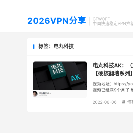
2026VPN分享
GFWOFF
中国快速稳定VPN推
标签：电丸科技
电丸科技AK：
【硬核翻墙系列】
视频地址：https://y
视频已­经满9个月了­
开始做­的视频都是讲­科
2022-08-06
博
