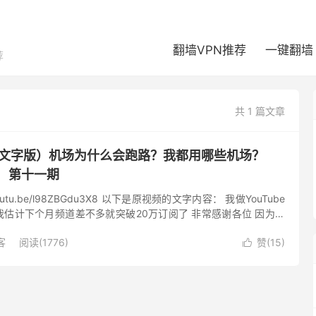
翻墙VPN推荐
一键翻墙
荐
共 1 篇文章
（文字版）机场为什么会跑路？我都用哪些机场？
 第十一期
outu.be/l98ZBGdu3X8 以下是原视频的文字内容： 我做YouT­ube
 我估计下个月­频道差不多就­突破20万订­阅了 非常感谢各位­ 因为最
学上网相...
客
阅读(1776)
赞(
15
)
