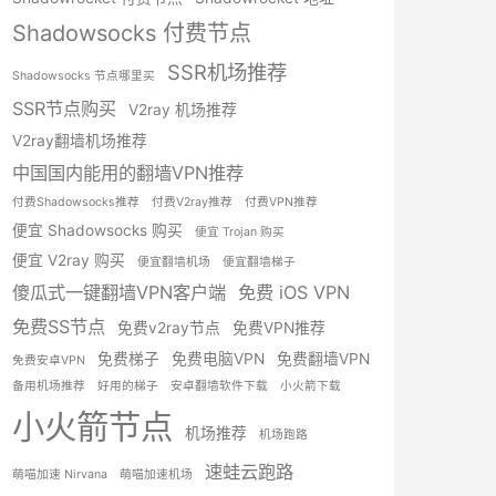
Shadowsocks 付费节点
SSR机场推荐
Shadowsocks 节点哪里买
SSR节点购买
V2ray 机场推荐
V2ray翻墙机场推荐
中国国内能用的翻墙VPN推荐
付费Shadowsocks推荐
付费V2ray推荐
付费VPN推荐
便宜 Shadowsocks 购买
便宜 Trojan 购买
便宜 V2ray 购买
便宜翻墙机场
便宜翻墙梯子
傻瓜式一键翻墙VPN客户端
免费 iOS VPN
免费SS节点
免费v2ray节点
免费VPN推荐
免费梯子
免费电脑VPN
免费翻墙VPN
免费安卓VPN
备用机场推荐
好用的梯子
安卓翻墙软件下载
小火箭下载
小火箭节点
机场推荐
机场跑路
速蛙云跑路
萌喵加速 Nirvana
萌喵加速机场