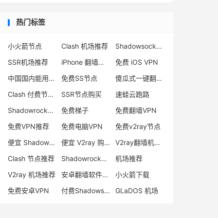
热门标签
小火箭节点
Clash 机场推荐
Shadowsocks 付费节点
SSR机场推荐
iPhone 翻墙代理软件
免费 iOS VPN
中国国内能用的翻墙VPN推荐
免费SS节点
傻瓜式一键翻墙VPN客户端
Clash 付费节点购买
SSR节点购买
速蛙云跑路
Shadowrocket 地址
免费梯子
免费翻墙VPN
免费VPN推荐
免费电脑VPN
免费v2ray节点
便宜 Shadowsocks 购买
便宜 V2ray 购买
V2ray翻墙机场推荐
Clash 节点推荐
Shadowrocket 付费节点
机场推荐
V2ray 机场推荐
安卓翻墙软件下载
小火箭下载
免费安卓VPN
付费Shadowsocks推荐
GLaDOS 机场