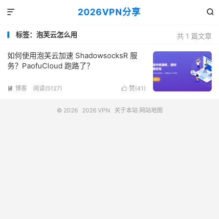
2026VPN分享


标签：泡芙云怎么用
共 1 篇文章
如何使用泡芙云加速 ShadowsocksR 服
务？PaofuCloud 跑路了？
博客
阅读(5127)
赞(
41
)


© 2026
2026 VPN
关于本站
网站地图