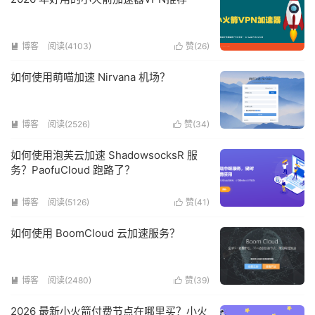
博客
阅读(4103)
赞(
26
)


如何使用萌喵加速 Nirvana 机场？
博客
阅读(2526)
赞(
34
)


如何使用泡芙云加速 ShadowsocksR 服
务？PaofuCloud 跑路了？
博客
阅读(5126)
赞(
41
)


如何使用 BoomCloud 云加速服务？
博客
阅读(2480)
赞(
39
)


2026 最新小火箭付费节点在哪里买？小火