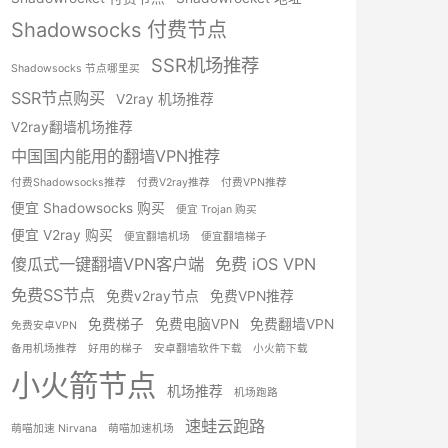
Shadowsocks 付费节点
SSR机场推荐
Shadowsocks 节点哪里买
SSR节点购买
V2ray 机场推荐
V2ray翻墙机场推荐
中国国内能用的翻墙VPN推荐
付费Shadowsocks推荐
付费V2ray推荐
付费VPN推荐
便宜 Shadowsocks 购买
便宜 Trojan 购买
便宜 V2ray 购买
便宜翻墙机场
便宜翻墙梯子
傻瓜式一键翻墙VPN客户端
免费 iOS VPN
免费SS节点
免费v2ray节点
免费VPN推荐
免费梯子
免费电脑VPN
免费翻墙VPN
免费安卓VPN
备用机场推荐
好用的梯子
安卓翻墙软件下载
小火箭下载
小火箭节点
机场推荐
机场跑路
速蛙云跑路
萌喵加速 Nirvana
萌喵加速机场