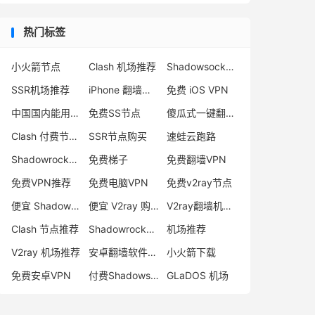
热门标签
小火箭节点
Clash 机场推荐
Shadowsocks 付费节点
SSR机场推荐
iPhone 翻墙代理软件
免费 iOS VPN
中国国内能用的翻墙VPN推荐
免费SS节点
傻瓜式一键翻墙VPN客户端
Clash 付费节点购买
SSR节点购买
速蛙云跑路
Shadowrocket 地址
免费梯子
免费翻墙VPN
免费VPN推荐
免费电脑VPN
免费v2ray节点
便宜 Shadowsocks 购买
便宜 V2ray 购买
V2ray翻墙机场推荐
Clash 节点推荐
Shadowrocket 付费节点
机场推荐
V2ray 机场推荐
安卓翻墙软件下载
小火箭下载
免费安卓VPN
付费Shadowsocks推荐
GLaDOS 机场