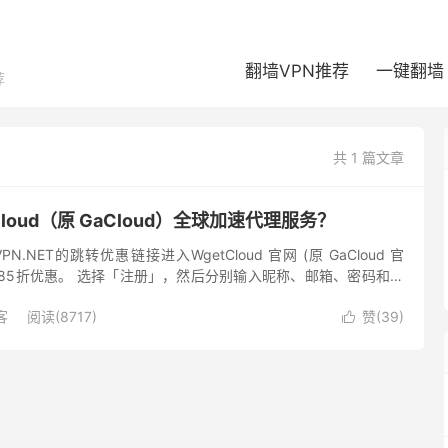
翻墙VPN推荐
一键翻墙
荐
共 1 篇文章
Cloud（原 GaCloud）全球加速代理服务？
N.NET的跳转优惠链接进入WgetCloud 官网 (原 GaCloud 官
85折优惠。 选择「注册」，然后分别输入昵称、邮箱、密码和验
意服务条款」。 成功注册后便会弹出登...
客
阅读(8717)
赞(
39
)
