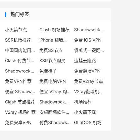
热门标签
小火箭节点
Clash 机场推荐
Shadowsocks 付费节点
SSR机场推荐
iPhone 翻墙代理软件
免费 iOS VPN
中国国内能用的翻墙VPN推荐
免费SS节点
傻瓜式一键翻墙VPN客户端
Clash 付费节点购买
SSR节点购买
速蛙云跑路
Shadowrocket 地址
免费梯子
免费翻墙VPN
免费VPN推荐
免费电脑VPN
免费v2ray节点
便宜 Shadowsocks 购买
便宜 V2ray 购买
V2ray翻墙机场推荐
Clash 节点推荐
Shadowrocket 付费节点
机场推荐
V2ray 机场推荐
安卓翻墙软件下载
小火箭下载
免费安卓VPN
付费Shadowsocks推荐
GLaDOS 机场