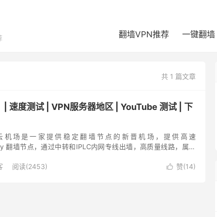
翻墙VPN推荐
一键翻墙
荐
共 1 篇文章
速度测试 | VPN服务器地区 | YouTube 测试 | 下
云机场是一家提供稳定翻墙节点的新晋机场，提供高速
、V2ray 翻墙节点，通过中转和IPLC内网专线出墙，高质量线路，属于
仅需￥98每年。 奈云机场官方有定制一键翻墙VPN客户端，适...
客
阅读(2453)
赞(
14
)
