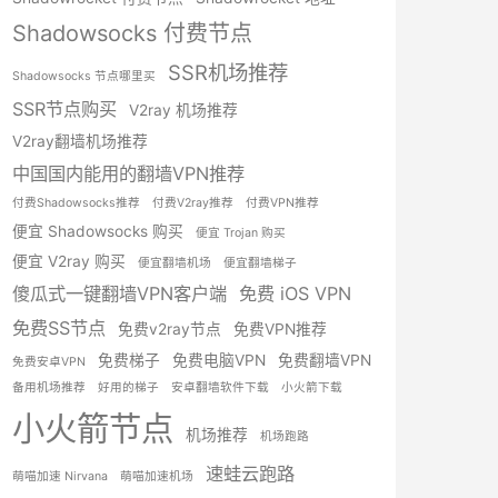
Shadowsocks 付费节点
SSR机场推荐
Shadowsocks 节点哪里买
SSR节点购买
V2ray 机场推荐
V2ray翻墙机场推荐
中国国内能用的翻墙VPN推荐
付费Shadowsocks推荐
付费V2ray推荐
付费VPN推荐
便宜 Shadowsocks 购买
便宜 Trojan 购买
便宜 V2ray 购买
便宜翻墙机场
便宜翻墙梯子
傻瓜式一键翻墙VPN客户端
免费 iOS VPN
免费SS节点
免费v2ray节点
免费VPN推荐
免费梯子
免费电脑VPN
免费翻墙VPN
免费安卓VPN
备用机场推荐
好用的梯子
安卓翻墙软件下载
小火箭下载
小火箭节点
机场推荐
机场跑路
速蛙云跑路
萌喵加速 Nirvana
萌喵加速机场