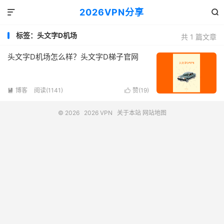
2026VPN分享


标签：头文字D机场
共 1 篇文章
头文字D机场怎么样？头文字D梯子官网
博客
阅读(1141)
赞(
19
)


© 2026
2026 VPN
关于本站
网站地图