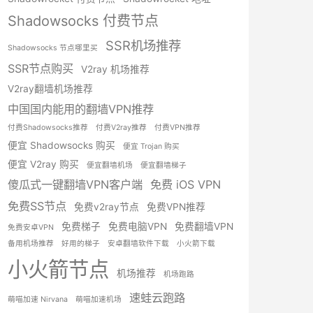
Shadowsocks 付费节点
SSR机场推荐
Shadowsocks 节点哪里买
SSR节点购买
V2ray 机场推荐
V2ray翻墙机场推荐
中国国内能用的翻墙VPN推荐
付费Shadowsocks推荐
付费V2ray推荐
付费VPN推荐
便宜 Shadowsocks 购买
便宜 Trojan 购买
便宜 V2ray 购买
便宜翻墙机场
便宜翻墙梯子
傻瓜式一键翻墙VPN客户端
免费 iOS VPN
免费SS节点
免费v2ray节点
免费VPN推荐
免费梯子
免费电脑VPN
免费翻墙VPN
免费安卓VPN
备用机场推荐
好用的梯子
安卓翻墙软件下载
小火箭下载
小火箭节点
机场推荐
机场跑路
速蛙云跑路
萌喵加速 Nirvana
萌喵加速机场