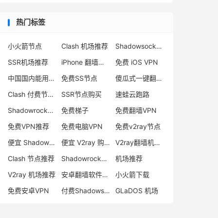
热门标签
小火箭节点
Clash 机场推荐
Shadowsocks 付费节点
SSR机场推荐
iPhone 翻墙代理软件
免费 iOS VPN
中国国内能用的翻墙VPN推荐
免费SS节点
傻瓜式一键翻墙VPN客户端
Clash 付费节点购买
SSR节点购买
速蛙云跑路
Shadowrocket 地址
免费梯子
免费翻墙VPN
免费VPN推荐
免费电脑VPN
免费v2ray节点
便宜 Shadowsocks 购买
便宜 V2ray 购买
V2ray翻墙机场推荐
Clash 节点推荐
Shadowrocket 付费节点
机场推荐
V2ray 机场推荐
安卓翻墙软件下载
小火箭下载
免费安卓VPN
付费Shadowsocks推荐
GLaDOS 机场