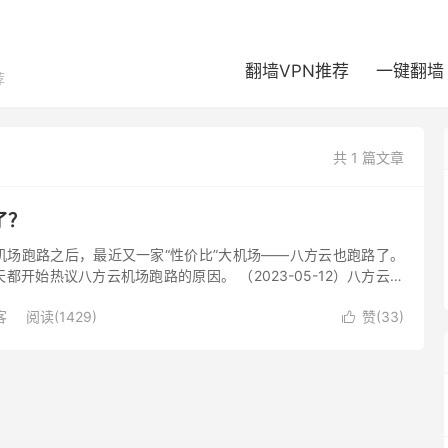
翻墙VPN推荐
一键翻墙
荐
共 1 篇文章
了？
机场跑路之后，最近又一家“性价比”大机场——八方云也跑路了。
都开始热议八方云机场跑路的原因。 （2023-05-12）八方云机
场订阅大面积失效，管饭 Twitter 注销，群组无人...
客
阅读(1429)
赞(
33
)
