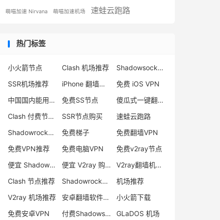
速蛙云跑路
萌喵加速 Nirvana
萌喵加速机场
热门标签
小火箭节点
Clash 机场推荐
Shadowsocks 付费节点
SSR机场推荐
iPhone 翻墙代理软件
免费 iOS VPN
中国国内能用的翻墙VPN推荐
免费SS节点
傻瓜式一键翻墙VPN客户端
Clash 付费节点购买
SSR节点购买
速蛙云跑路
Shadowrocket 地址
免费梯子
免费翻墙VPN
免费VPN推荐
免费电脑VPN
免费v2ray节点
便宜 Shadowsocks 购买
便宜 V2ray 购买
V2ray翻墙机场推荐
Clash 节点推荐
Shadowrocket 付费节点
机场推荐
V2ray 机场推荐
安卓翻墙软件下载
小火箭下载
免费安卓VPN
付费Shadowsocks推荐
GLaDOS 机场