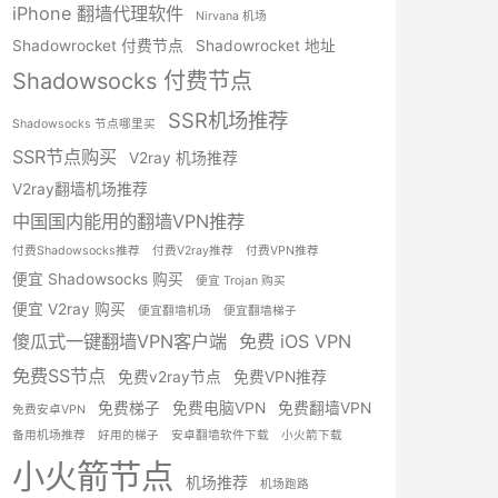
iPhone 翻墙代理软件
Nirvana 机场
Shadowrocket 付费节点
Shadowrocket 地址
Shadowsocks 付费节点
SSR机场推荐
Shadowsocks 节点哪里买
SSR节点购买
V2ray 机场推荐
V2ray翻墙机场推荐
中国国内能用的翻墙VPN推荐
付费Shadowsocks推荐
付费V2ray推荐
付费VPN推荐
便宜 Shadowsocks 购买
便宜 Trojan 购买
便宜 V2ray 购买
便宜翻墙机场
便宜翻墙梯子
傻瓜式一键翻墙VPN客户端
免费 iOS VPN
免费SS节点
免费v2ray节点
免费VPN推荐
免费梯子
免费电脑VPN
免费翻墙VPN
免费安卓VPN
备用机场推荐
好用的梯子
安卓翻墙软件下载
小火箭下载
小火箭节点
机场推荐
机场跑路