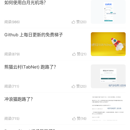
如何使用白月光机场？
阅读(986)
赞(
20
)

Github 上每日更新的免费梯子
阅读(879)
赞(
21
)

熊猫云村(TabNet) 跑路了？
阅读(711)
赞(
20
)

冲浪猫跑路了？
阅读(715)
赞(
16
)
