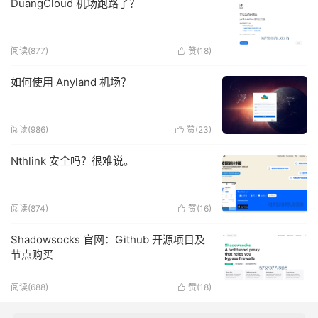
DuangCloud 机场跑路了？
阅读(877)
赞(
18
)

如何使用 Anyland 机场？
阅读(986)
赞(
23
)

Nthlink 安全吗？很难说。
阅读(874)
赞(
16
)

Shadowsocks 官网：Github 开源项目及
节点购买
阅读(688)
赞(
18
)
