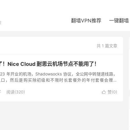
翻墙VPN推荐
一键翻墙
荐
共 1 篇文章
Nice Cloud 耐思云机场节点不能用了！
23 年开业的机场，Shadowsocks 协议，全公网中转隧道线路，
入口，然后是购买除初级和不限时长套餐外的年付套餐会赠送
 账号，算是比较有特色，一般来说，运营了也有小两年的机...
客
阅读(320)
赞(
0
)
