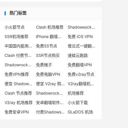
热门标签
小火箭节点
Clash 机场推荐
Shadowsocks 付费节点
SSR机场推荐
iPhone 翻墙代理软件
免费 iOS VPN
中国国内能用的翻墙VPN推荐
免费SS节点
傻瓜式一键翻墙VPN客户端
Clash 付费节点购买
SSR节点购买
速蛙云跑路
Shadowrocket 地址
免费梯子
免费翻墙VPN
免费VPN推荐
免费电脑VPN
免费v2ray节点
便宜 Shadowsocks 购买
便宜 V2ray 购买
V2ray翻墙机场推荐
Clash 节点推荐
Shadowrocket 付费节点
机场推荐
V2ray 机场推荐
安卓翻墙软件下载
小火箭下载
免费安卓VPN
付费Shadowsocks推荐
GLaDOS 机场