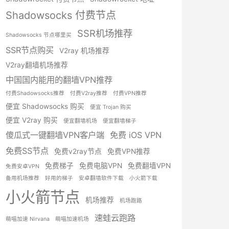
Shadowsocks 付费节点
SSR机场推荐
Shadowsocks 节点哪里买
SSR节点购买
V2ray 机场推荐
V2ray翻墙机场推荐
中国国内能用的翻墙VPN推荐
付费Shadowsocks推荐
付费V2ray推荐
付费VPN推荐
便宜 Shadowsocks 购买
便宜 Trojan 购买
便宜 V2ray 购买
便宜翻墙机场
便宜翻墙梯子
傻瓜式一键翻墙VPN客户端
免费 iOS VPN
免费SS节点
免费v2ray节点
免费VPN推荐
免费梯子
免费电脑VPN
免费翻墙VPN
免费安卓VPN
备用机场推荐
好用的梯子
安卓翻墙软件下载
小火箭下载
小火箭节点
机场推荐
机场跑路
速蛙云跑路
萌喵加速 Nirvana
萌喵加速机场