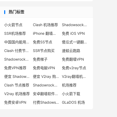
热门标签
小火箭节点
Clash 机场推荐
Shadowsocks 付费节点
SSR机场推荐
iPhone 翻墙代理软件
免费 iOS VPN
中国国内能用的翻墙VPN推荐
免费SS节点
傻瓜式一键翻墙VPN客户端
Clash 付费节点购买
SSR节点购买
速蛙云跑路
Shadowrocket 地址
免费梯子
免费翻墙VPN
免费VPN推荐
免费电脑VPN
免费v2ray节点
便宜 Shadowsocks 购买
便宜 V2ray 购买
V2ray翻墙机场推荐
Clash 节点推荐
Shadowrocket 付费节点
机场推荐
V2ray 机场推荐
安卓翻墙软件下载
小火箭下载
免费安卓VPN
付费Shadowsocks推荐
GLaDOS 机场