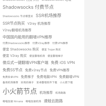
Shadowsocks 付费节点
SSR机场推荐
Shadowsocks 节点哪里买
SSR节点购买
V2ray 机场推荐
V2ray翻墙机场推荐
中国国内能用的翻墙VPN推荐
付费Shadowsocks推荐
付费V2ray推荐
付费VPN推荐
便宜 Shadowsocks 购买
便宜 Trojan 购买
便宜 V2ray 购买
便宜翻墙机场
便宜翻墙梯子
傻瓜式一键翻墙VPN客户端
免费 iOS VPN
免费SS节点
免费v2ray节点
免费VPN推荐
免费梯子
免费电脑VPN
免费翻墙VPN
免费安卓VPN
备用机场推荐
好用的梯子
安卓翻墙软件下载
小火箭下载
小火箭节点
机场推荐
机场跑路
速蛙云跑路
萌喵加速 Nirvana
萌喵加速机场