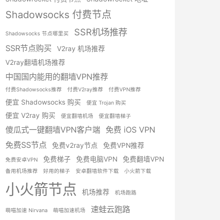
Shadowsocks 付费节点
SSR机场推荐
Shadowsocks 节点哪里买
SSR节点购买
V2ray 机场推荐
V2ray翻墙机场推荐
中国国内能用的翻墙VPN推荐
付费Shadowsocks推荐
付费V2ray推荐
付费VPN推荐
便宜 Shadowsocks 购买
便宜 Trojan 购买
便宜 V2ray 购买
便宜翻墙机场
便宜翻墙梯子
傻瓜式一键翻墙VPN客户端
免费 iOS VPN
免费SS节点
免费v2ray节点
免费VPN推荐
免费梯子
免费电脑VPN
免费翻墙VPN
免费安卓VPN
备用机场推荐
好用的梯子
安卓翻墙软件下载
小火箭下载
小火箭节点
机场推荐
机场跑路
速蛙云跑路
萌喵加速 Nirvana
萌喵加速机场