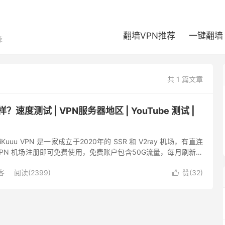
翻墙VPN推荐
一键翻墙
荐
共 1 篇文章
么样？速度测试 | VPN服务器地区 | YouTube 测试 |
 iKuuu VPN 是一家成立于2020年的 SSR 和 V2ray 机场，有直连
 VPN 机场注册即可免费使用，免费账户包含50G流量，每月刷新。
节点不太一样，免费账...
客
阅读(2399)
赞(
32
)
