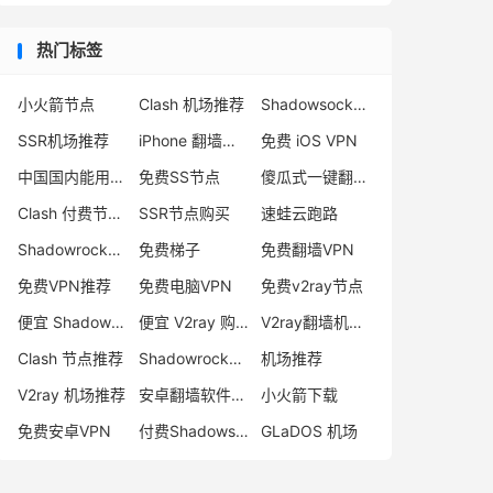
热门标签
小火箭节点
Clash 机场推荐
Shadowsocks 付费节点
SSR机场推荐
iPhone 翻墙代理软件
免费 iOS VPN
中国国内能用的翻墙VPN推荐
免费SS节点
傻瓜式一键翻墙VPN客户端
Clash 付费节点购买
SSR节点购买
速蛙云跑路
Shadowrocket 地址
免费梯子
免费翻墙VPN
免费VPN推荐
免费电脑VPN
免费v2ray节点
便宜 Shadowsocks 购买
便宜 V2ray 购买
V2ray翻墙机场推荐
Clash 节点推荐
Shadowrocket 付费节点
机场推荐
V2ray 机场推荐
安卓翻墙软件下载
小火箭下载
免费安卓VPN
付费Shadowsocks推荐
GLaDOS 机场