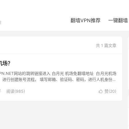
翻墙VPN推荐
一键翻墙
荐
共 1 篇文章
机场？
VPN.NET网站的跳转链接进入 白月光 机场免翻墙地址 白月光机场
，进行创建账号流程。 填写邮箱、验证码、密码，进行人机身份验
册。 GFWOFF 建议使用 Gmail、O...
客
阅读(985)
赞(
20
)
