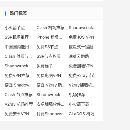
热门标签
小火箭节点
Clash 机场推荐
Shadowsocks 付费节点
SSR机场推荐
iPhone 翻墙代理软件
免费 iOS VPN
中国国内能用的翻墙VPN推荐
免费SS节点
傻瓜式一键翻墙VPN客户端
Clash 付费节点购买
SSR节点购买
速蛙云跑路
Shadowrocket 地址
免费梯子
免费翻墙VPN
免费VPN推荐
免费电脑VPN
免费v2ray节点
便宜 Shadowsocks 购买
便宜 V2ray 购买
V2ray翻墙机场推荐
Clash 节点推荐
Shadowrocket 付费节点
机场推荐
V2ray 机场推荐
安卓翻墙软件下载
小火箭下载
免费安卓VPN
付费Shadowsocks推荐
GLaDOS 机场