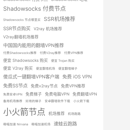
Shadowsocks 付费节点
SSR机场推荐
Shadowsocks 节点哪里买
SSR节点购买
V2ray 机场推荐
V2ray翻墙机场推荐
中国国内能用的翻墙VPN推荐
付费Shadowsocks推荐
付费V2ray推荐
付费VPN推荐
便宜 Shadowsocks 购买
便宜 Trojan 购买
便宜 V2ray 购买
便宜翻墙机场
便宜翻墙梯子
傻瓜式一键翻墙VPN客户端
免费 iOS VPN
免费SS节点
免费v2ray节点
免费VPN推荐
免费梯子
免费电脑VPN
免费翻墙VPN
免费安卓VPN
备用机场推荐
好用的梯子
安卓翻墙软件下载
小火箭下载
小火箭节点
机场推荐
机场跑路
速蛙云跑路
萌喵加速 Nirvana
萌喵加速机场