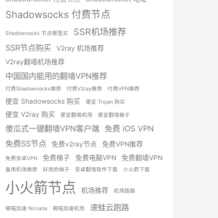
Shadowsocks 付费节点
SSR机场推荐
Shadowsocks 节点哪里买
SSR节点购买
V2ray 机场推荐
V2ray翻墙机场推荐
中国国内能用的翻墙VPN推荐
付费Shadowsocks推荐
付费V2ray推荐
付费VPN推荐
便宜 Shadowsocks 购买
便宜 Trojan 购买
便宜 V2ray 购买
便宜翻墙机场
便宜翻墙梯子
傻瓜式一键翻墙VPN客户端
免费 iOS VPN
免费SS节点
免费v2ray节点
免费VPN推荐
免费梯子
免费电脑VPN
免费翻墙VPN
免费安卓VPN
备用机场推荐
好用的梯子
安卓翻墙软件下载
小火箭下载
小火箭节点
机场推荐
机场跑路
速蛙云跑路
萌喵加速 Nirvana
萌喵加速机场