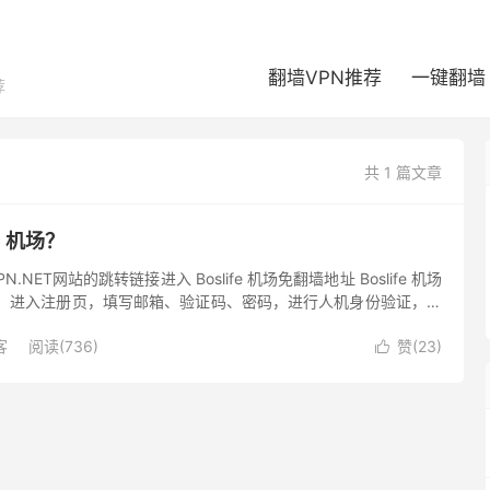
翻墙VPN推荐
一键翻墙
荐
共 1 篇文章
e 机场？
N.NET网站的跳转链接进入 Boslife 机场免翻墙地址 Boslife 机场
后，进入注册页，填写邮箱、验证码、密码，进行人机身份验证，点
GFWOFF 建议使用 Gma...
客
阅读(736)
赞(
23
)
