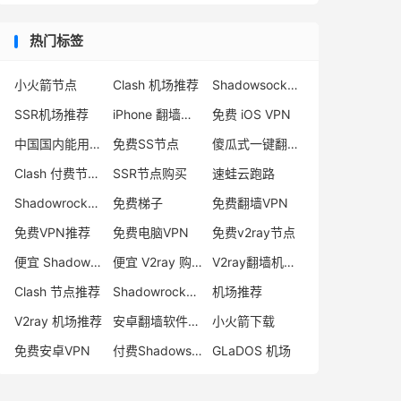
热门标签
小火箭节点
Clash 机场推荐
Shadowsocks 付费节点
SSR机场推荐
iPhone 翻墙代理软件
免费 iOS VPN
中国国内能用的翻墙VPN推荐
免费SS节点
傻瓜式一键翻墙VPN客户端
Clash 付费节点购买
SSR节点购买
速蛙云跑路
Shadowrocket 地址
免费梯子
免费翻墙VPN
免费VPN推荐
免费电脑VPN
免费v2ray节点
便宜 Shadowsocks 购买
便宜 V2ray 购买
V2ray翻墙机场推荐
Clash 节点推荐
Shadowrocket 付费节点
机场推荐
V2ray 机场推荐
安卓翻墙软件下载
小火箭下载
免费安卓VPN
付费Shadowsocks推荐
GLaDOS 机场