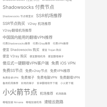
Shadowsocks 付费节点
SSR机场推荐
Shadowsocks 节点哪里买
SSR节点购买
V2ray 机场推荐
V2ray翻墙机场推荐
中国国内能用的翻墙VPN推荐
付费Shadowsocks推荐
付费V2ray推荐
付费VPN推荐
便宜 Shadowsocks 购买
便宜 Trojan 购买
便宜 V2ray 购买
便宜翻墙机场
便宜翻墙梯子
傻瓜式一键翻墙VPN客户端
免费 iOS VPN
免费SS节点
免费v2ray节点
免费VPN推荐
免费梯子
免费电脑VPN
免费翻墙VPN
免费安卓VPN
备用机场推荐
好用的梯子
安卓翻墙软件下载
小火箭下载
小火箭节点
机场推荐
机场跑路
速蛙云跑路
萌喵加速 Nirvana
萌喵加速机场