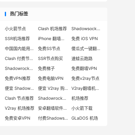
热门标签
小火箭节点
Clash 机场推荐
Shadowsocks 付费节点
SSR机场推荐
iPhone 翻墙代理软件
免费 iOS VPN
中国国内能用的翻墙VPN推荐
免费SS节点
傻瓜式一键翻墙VPN客户端
Clash 付费节点购买
SSR节点购买
速蛙云跑路
Shadowrocket 地址
免费梯子
免费翻墙VPN
免费VPN推荐
免费电脑VPN
免费v2ray节点
便宜 Shadowsocks 购买
便宜 V2ray 购买
V2ray翻墙机场推荐
Clash 节点推荐
Shadowrocket 付费节点
机场推荐
V2ray 机场推荐
安卓翻墙软件下载
小火箭下载
免费安卓VPN
付费Shadowsocks推荐
GLaDOS 机场