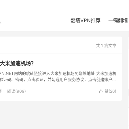
翻墙VPN推荐
一键翻墙
荐
共 1 篇文章
e 大米加速机场？
VPN.NET网站的跳转链接进入大米加速机场免翻墙地址 大米加速机
验证码、密码，点击验证，并勾选用户服务协议，点击创建账户即
议使用 Gmail、...
客
阅读(909)
赞(
26
)
