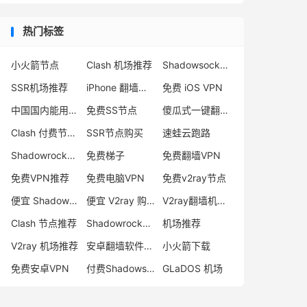
热门标签
小火箭节点
Clash 机场推荐
Shadowsocks 付费节点
SSR机场推荐
iPhone 翻墙代理软件
免费 iOS VPN
中国国内能用的翻墙VPN推荐
免费SS节点
傻瓜式一键翻墙VPN客户端
Clash 付费节点购买
SSR节点购买
速蛙云跑路
Shadowrocket 地址
免费梯子
免费翻墙VPN
免费VPN推荐
免费电脑VPN
免费v2ray节点
便宜 Shadowsocks 购买
便宜 V2ray 购买
V2ray翻墙机场推荐
Clash 节点推荐
Shadowrocket 付费节点
机场推荐
V2ray 机场推荐
安卓翻墙软件下载
小火箭下载
免费安卓VPN
付费Shadowsocks推荐
GLaDOS 机场