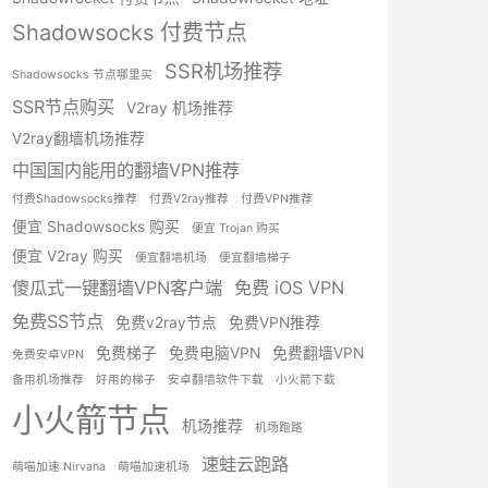
Shadowsocks 付费节点
SSR机场推荐
Shadowsocks 节点哪里买
SSR节点购买
V2ray 机场推荐
V2ray翻墙机场推荐
中国国内能用的翻墙VPN推荐
付费Shadowsocks推荐
付费V2ray推荐
付费VPN推荐
便宜 Shadowsocks 购买
便宜 Trojan 购买
便宜 V2ray 购买
便宜翻墙机场
便宜翻墙梯子
傻瓜式一键翻墙VPN客户端
免费 iOS VPN
免费SS节点
免费v2ray节点
免费VPN推荐
免费梯子
免费电脑VPN
免费翻墙VPN
免费安卓VPN
备用机场推荐
好用的梯子
安卓翻墙软件下载
小火箭下载
小火箭节点
机场推荐
机场跑路
速蛙云跑路
萌喵加速 Nirvana
萌喵加速机场