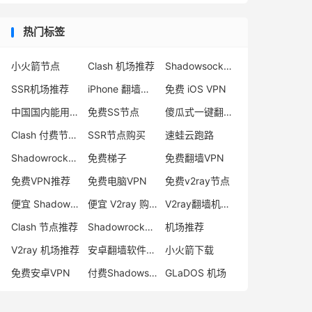
热门标签
小火箭节点
Clash 机场推荐
Shadowsocks 付费节点
SSR机场推荐
iPhone 翻墙代理软件
免费 iOS VPN
中国国内能用的翻墙VPN推荐
免费SS节点
傻瓜式一键翻墙VPN客户端
Clash 付费节点购买
SSR节点购买
速蛙云跑路
Shadowrocket 地址
免费梯子
免费翻墙VPN
免费VPN推荐
免费电脑VPN
免费v2ray节点
便宜 Shadowsocks 购买
便宜 V2ray 购买
V2ray翻墙机场推荐
Clash 节点推荐
Shadowrocket 付费节点
机场推荐
V2ray 机场推荐
安卓翻墙软件下载
小火箭下载
免费安卓VPN
付费Shadowsocks推荐
GLaDOS 机场