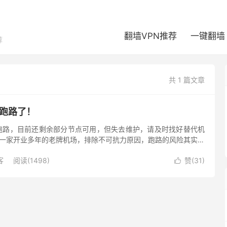
翻墙VPN推荐
一键翻墙
荐
共 1 篇文章
机场跑路了！
已经跑路，目前还剩余部分节点可用，但失去维护，请及时找好替代机
m 作为一家开业多年的老牌机场，排除不可抗力原因，跑路的风险其实不
有邮件通知，这一次网址失效，很多人一开始都不以为然，...
客
阅读(1498)
赞(
31
)
