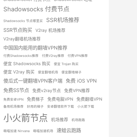
Shadowsocks 付费节点
SSR机场推荐
Shadowsocks 节点哪里买
SSR节点购买
V2ray 机场推荐
V2ray翻墙机场推荐
中国国内能用的翻墙VPN推荐
付费Shadowsocks推荐
付费V2ray推荐
付费VPN推荐
便宜 Shadowsocks 购买
便宜 Trojan 购买
便宜 V2ray 购买
便宜翻墙机场
便宜翻墙梯子
傻瓜式一键翻墙VPN客户端
免费 iOS VPN
免费SS节点
免费v2ray节点
免费VPN推荐
免费梯子
免费电脑VPN
免费翻墙VPN
免费安卓VPN
备用机场推荐
好用的梯子
安卓翻墙软件下载
小火箭下载
小火箭节点
机场推荐
机场跑路
速蛙云跑路
萌喵加速 Nirvana
萌喵加速机场