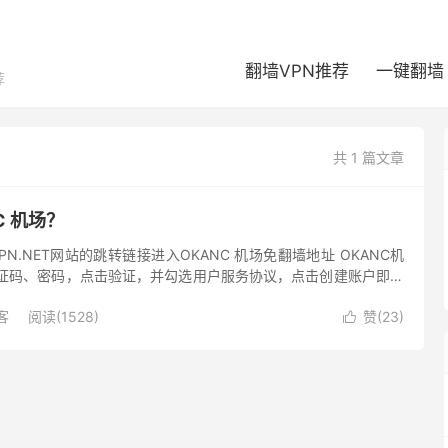
翻墙VPN推荐
一键翻墙
荐
共 1 篇文章
C 机场？
VPN.NET网站的跳转链接进入OKANC 机场免翻墙地址 OKANC机
验证码、密码，点击验证，并勾选用户服务协议，点击创建账户即开
使用 Gmail、Outlook 等海外...
客
阅读(1528)
赞(
23
)
