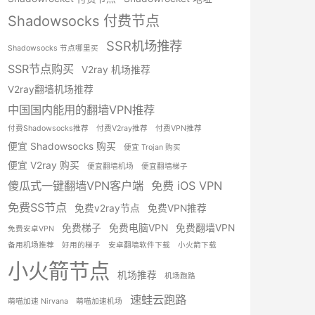
Shadowsocks 付费节点
SSR机场推荐
Shadowsocks 节点哪里买
SSR节点购买
V2ray 机场推荐
V2ray翻墙机场推荐
中国国内能用的翻墙VPN推荐
付费Shadowsocks推荐
付费V2ray推荐
付费VPN推荐
便宜 Shadowsocks 购买
便宜 Trojan 购买
便宜 V2ray 购买
便宜翻墙机场
便宜翻墙梯子
傻瓜式一键翻墙VPN客户端
免费 iOS VPN
免费SS节点
免费v2ray节点
免费VPN推荐
免费梯子
免费电脑VPN
免费翻墙VPN
免费安卓VPN
备用机场推荐
好用的梯子
安卓翻墙软件下载
小火箭下载
小火箭节点
机场推荐
机场跑路
速蛙云跑路
萌喵加速 Nirvana
萌喵加速机场