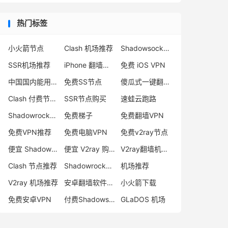
热门标签
小火箭节点
Clash 机场推荐
Shadowsocks 付费节点
SSR机场推荐
iPhone 翻墙代理软件
免费 iOS VPN
中国国内能用的翻墙VPN推荐
免费SS节点
傻瓜式一键翻墙VPN客户端
Clash 付费节点购买
SSR节点购买
速蛙云跑路
Shadowrocket 地址
免费梯子
免费翻墙VPN
免费VPN推荐
免费电脑VPN
免费v2ray节点
便宜 Shadowsocks 购买
便宜 V2ray 购买
V2ray翻墙机场推荐
Clash 节点推荐
Shadowrocket 付费节点
机场推荐
V2ray 机场推荐
安卓翻墙软件下载
小火箭下载
免费安卓VPN
付费Shadowsocks推荐
GLaDOS 机场