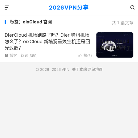
2026VPN分享


标签：oixCloud 官网
共 1 篇文章
DlerCloud 机场跑路了吗？Dler 墙洞机场
怎么了？oixCloud 新墙洞重焕生机还是回
光返照？
博客
阅读(359)
赞(
7
)


© 2026
2026 VPN
关于本站
网站地图