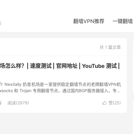
翻墙VPN推荐
一键翻墙
荐
共 1 篇文章
昔机场怎么样？| 速度测试 | 官网地址 | YouTube 测试 |
机场简介 Nexitally 奶昔机场是一家提供稳定翻墙节点的老牌翻墙VPN机
wsocks 和 Trojan 专用翻墙节点，通过国内BGP服务器接入，专线
于稳定机场的行列，...
客
阅读(2979)
赞(
25
)
