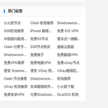
热门标签
小火箭节点
Clash 机场推荐
Shadowsocks 付费节点
SSR机场推荐
iPhone 翻墙代理软件
免费 iOS VPN
中国国内能用的翻墙VPN推荐
免费SS节点
傻瓜式一键翻墙VPN客户端
Clash 付费节点购买
SSR节点购买
速蛙云跑路
Shadowrocket 地址
免费梯子
免费翻墙VPN
免费VPN推荐
免费电脑VPN
免费v2ray节点
便宜 Shadowsocks 购买
便宜 V2ray 购买
V2ray翻墙机场推荐
Clash 节点推荐
Shadowrocket 付费节点
机场推荐
V2ray 机场推荐
安卓翻墙软件下载
小火箭下载
免费安卓VPN
付费Shadowsocks推荐
GLaDOS 机场