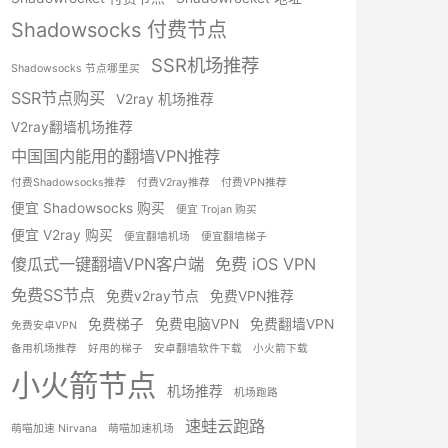
Shadowsocks 付费节点
SSR机场推荐
Shadowsocks 节点哪里买
SSR节点购买
V2ray 机场推荐
V2ray翻墙机场推荐
中国国内能用的翻墙VPN推荐
付费Shadowsocks推荐
付费V2ray推荐
付费VPN推荐
便宜 Shadowsocks 购买
便宜 Trojan 购买
便宜 V2ray 购买
便宜翻墙机场
便宜翻墙梯子
傻瓜式一键翻墙VPN客户端
免费 iOS VPN
免费SS节点
免费v2ray节点
免费VPN推荐
免费梯子
免费电脑VPN
免费翻墙VPN
免费安卓VPN
备用机场推荐
好用的梯子
安卓翻墙软件下载
小火箭下载
小火箭节点
机场推荐
机场跑路
速蛙云跑路
萌喵加速 Nirvana
萌喵加速机场