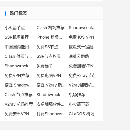
热门标签
小火箭节点
Clash 机场推荐
Shadowsocks 付费节点
SSR机场推荐
iPhone 翻墙代理软件
免费 iOS VPN
中国国内能用的翻墙VPN推荐
免费SS节点
傻瓜式一键翻墙VPN客户端
Clash 付费节点购买
SSR节点购买
速蛙云跑路
Shadowrocket 地址
免费梯子
免费翻墙VPN
免费VPN推荐
免费电脑VPN
免费v2ray节点
便宜 Shadowsocks 购买
便宜 V2ray 购买
V2ray翻墙机场推荐
Clash 节点推荐
Shadowrocket 付费节点
机场推荐
V2ray 机场推荐
安卓翻墙软件下载
小火箭下载
免费安卓VPN
付费Shadowsocks推荐
GLaDOS 机场