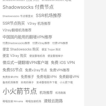
Shadowsocks 付费节点
SSR机场推荐
Shadowsocks 节点哪里买
SSR节点购买
V2ray 机场推荐
V2ray翻墙机场推荐
中国国内能用的翻墙VPN推荐
付费Shadowsocks推荐
付费V2ray推荐
付费VPN推荐
便宜 Shadowsocks 购买
便宜 Trojan 购买
便宜 V2ray 购买
便宜翻墙机场
便宜翻墙梯子
傻瓜式一键翻墙VPN客户端
免费 iOS VPN
免费SS节点
免费v2ray节点
免费VPN推荐
免费梯子
免费电脑VPN
免费翻墙VPN
免费安卓VPN
备用机场推荐
好用的梯子
安卓翻墙软件下载
小火箭下载
小火箭节点
机场推荐
机场跑路
速蛙云跑路
萌喵加速 Nirvana
萌喵加速机场