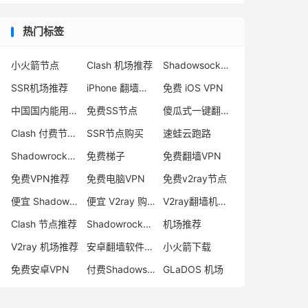
热门标签
小火箭节点
Clash 机场推荐
Shadowsocks 付费节点
SSR机场推荐
iPhone 翻墙代理软件
免费 iOS VPN
中国国内能用的翻墙VPN推荐
免费SS节点
傻瓜式一键翻墙VPN客户端
Clash 付费节点购买
SSR节点购买
速蛙云跑路
Shadowrocket 地址
免费梯子
免费翻墙VPN
免费VPN推荐
免费电脑VPN
免费v2ray节点
便宜 Shadowsocks 购买
便宜 V2ray 购买
V2ray翻墙机场推荐
Clash 节点推荐
Shadowrocket 付费节点
机场推荐
V2ray 机场推荐
安卓翻墙软件下载
小火箭下载
免费安卓VPN
付费Shadowsocks推荐
GLaDOS 机场