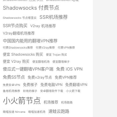
Shadowsocks 付费节点
SSR机场推荐
Shadowsocks 节点哪里买
SSR节点购买
V2ray 机场推荐
V2ray翻墙机场推荐
中国国内能用的翻墙VPN推荐
付费Shadowsocks推荐
付费V2ray推荐
付费VPN推荐
便宜 Shadowsocks 购买
便宜 Trojan 购买
便宜 V2ray 购买
便宜翻墙机场
便宜翻墙梯子
傻瓜式一键翻墙VPN客户端
免费 iOS VPN
免费SS节点
免费v2ray节点
免费VPN推荐
免费梯子
免费电脑VPN
免费翻墙VPN
免费安卓VPN
备用机场推荐
好用的梯子
安卓翻墙软件下载
小火箭下载
小火箭节点
机场推荐
机场跑路
速蛙云跑路
萌喵加速 Nirvana
萌喵加速机场