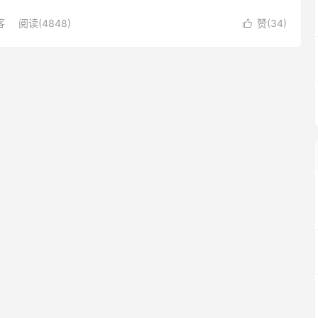
VyprVPN、PureVPN等一...
客
阅读(4848)
赞(
34
)
